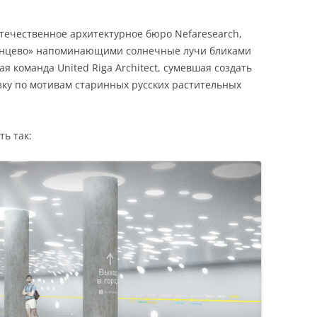
отечественное архитектурное бюро Nefaresearch,
лнцево» напоминающими солнечные лучи бликами
я команда United Riga Architect, сумевшая создать
ку по мотивам старинных русских растительных
ть так: