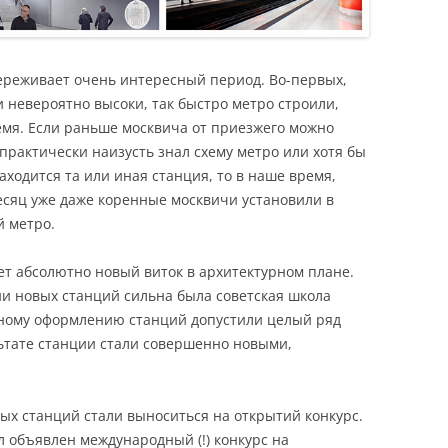
ереживает очень интересный период. Во-первых,
и невероятно высоки, так быстро метро строили,
ремя. Если раньше москвича от приезжего можно
практически наизусть знал схему метро или хотя бы
аходится та или иная станция, то в наше время,
есяц уже даже коренные москвичи установили в
й метро.
т абсолютно новый виток в архитектурном плане.
ии новых станций сильна была советская школа
рному оформлению станций допустили целый ряд
ьтате станции стали совершенно новыми,
ых станций стали выноситься на открытий конкурс.
л объявлен международный (!) конкурс на