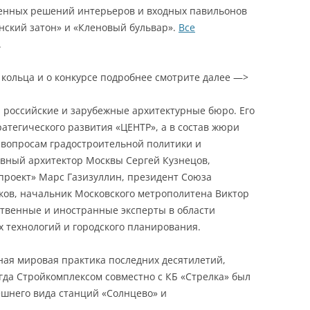
венных решений интерьеров и входных павильонов
инский затон» и «Кленовый бульвар».
Все
.
 кольца и о конкурсе подробнее смотрите далее —>
 российские и зарубежные архитектурные бюро. Его
атегического развития «ЦЕНТР», а в состав жюри
 вопросам градостроительной политики и
авный архитектор Москвы Сергей Кузнецов,
роект» Марс Газизуллин, президент Союза
ков, начальник Московского метрополитена Виктор
ственные и иностранные эксперты в области
х технологий и городского планирования.
ная мировая практика последних десятилетий,
огда Стройкомплексом совместно с КБ «Стрелка» был
ешнего вида станций «Солнцево» и