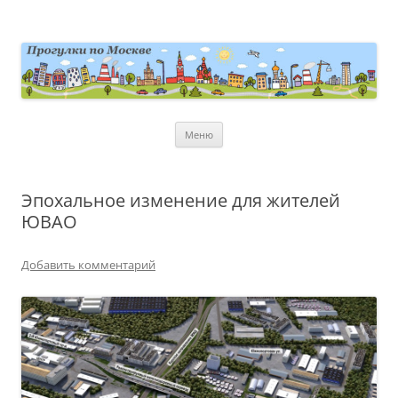
Перейти
к
содержимому
moscowwalks.ru
Блог о Москве
Меню
Эпохальное изменение для жителей
ЮВАО
Добавить комментарий