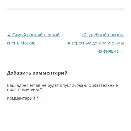
Навигация
←
Самый ранний первый
«Служебный роман»:
по
снег в Москве
интересные детали и факты
записям
из фильма
→
Добавить комментарий
Ваш адрес email не будет опубликован.
Обязательные
поля помечены
*
Комментарий
*