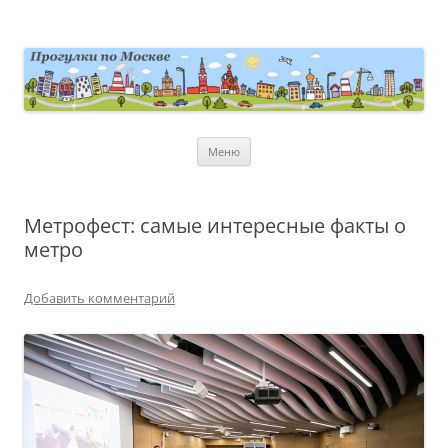
Перейти
к
содержимому
moscowwalks.ru
Блог о Москве
Меню
Метрофест: самые интересные факты о
метро
Добавить комментарий