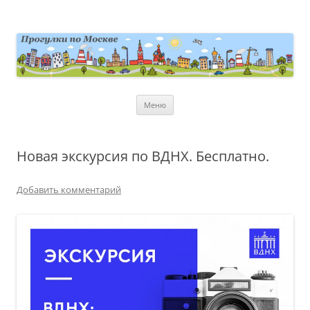
Перейти
к
содержимому
moscowwalks.ru
Блог о Москве
Меню
Новая экскурсия по ВДНХ. Бесплатно.
Добавить комментарий