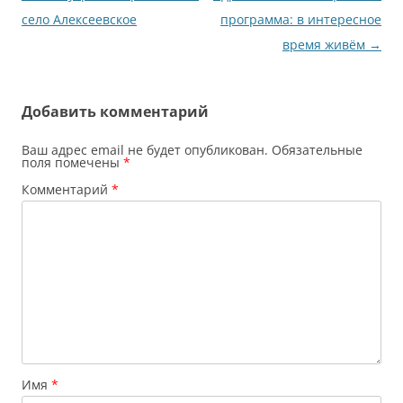
по
село Алексеевское
программа: в интересное
записям
время живём
→
Добавить комментарий
Ваш адрес email не будет опубликован.
Обязательные
поля помечены
*
Комментарий
*
Имя
*