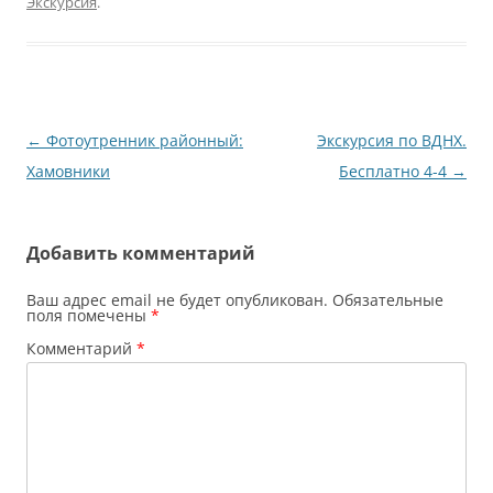
Экскурсия
.
Навигация
←
Фотоутренник районный:
Экскурсия по ВДНХ.
по
Хамовники
Бесплатно 4-4
→
записям
Добавить комментарий
Ваш адрес email не будет опубликован.
Обязательные
поля помечены
*
Комментарий
*