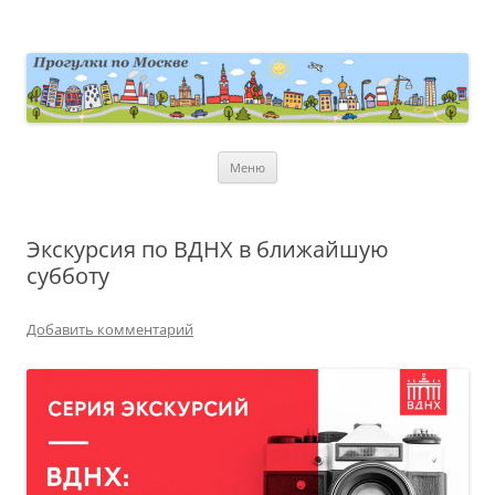
Перейти
к
содержимому
moscowwalks.ru
Блог о Москве
Меню
Экскурсия по ВДНХ в ближайшую
субботу
Добавить комментарий