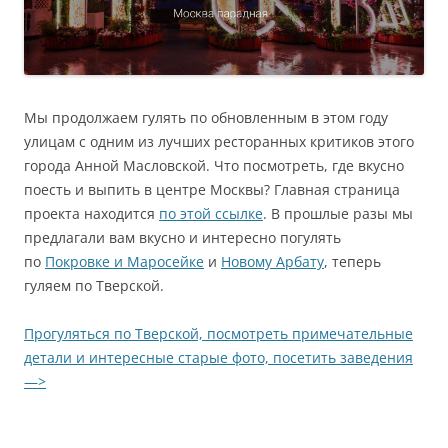
Мы продолжаем гулять по обновленным в этом году
улицам с одним из лучших ресторанных критиков этого
города Анной Масловской. Что посмотреть, где вкусно
поесть и выпить в центре Москвы? Главная страница
проекта находится
по этой ссылке
. В прошлые разы мы
предлагали вам вкусно и интересно погулять
по
Покровке и Маросейке
и
Новому Арбату
, теперь
гуляем по Тверской.
Прогуляться по Тверской, посмотреть примечательные
детали и интересные старые фото, посетить заведения
—>