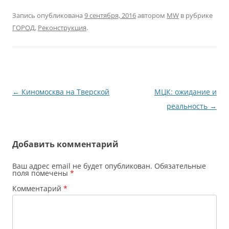
Запись опубликована
9 сентября, 2016
автором
MW
в рубрике
ГОРОД
,
Реконструкция
.
Навигация
←
Киномосква на Тверской
МЦК: ожидание и
по
реальность
→
записям
Добавить комментарий
Ваш адрес email не будет опубликован.
Обязательные
поля помечены
*
Комментарий
*