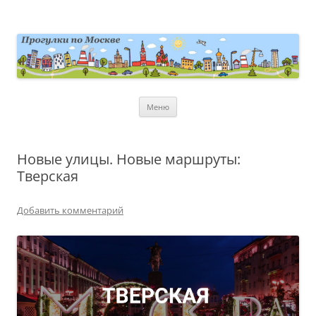
Перейти
к
содержимому
moscowwalks.ru
Блог о Москве
Меню
Новые улицы. Новые маршруты:
Тверская
Добавить комментарий