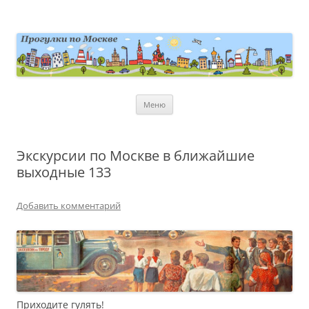
Перейти
к
содержимому
moscowwalks.ru
Блог о Москве
Меню
Экскурсии по Москве в ближайшие
выходные 133
Добавить комментарий
Приходите гулять!