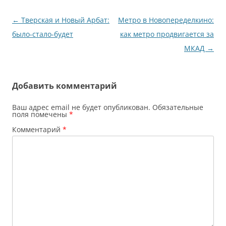
Навигация
←
Тверская и Новый Арбат:
Метро в Новопеределкино:
по
было-стало-будет
как метро продвигается за
записям
МКАД
→
Добавить комментарий
Ваш адрес email не будет опубликован.
Обязательные
поля помечены
*
Комментарий
*