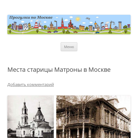
Перейти
к
содержимому
moscowwalks.ru
Блог о Москве
Меню
Места старицы Матроны в Москве
Добавить комментарий