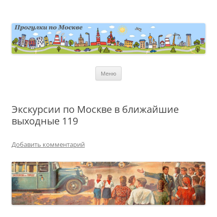
Перейти
к
содержимому
moscowwalks.ru
Блог о Москве
Меню
Экскурсии по Москве в ближайшие
выходные 119
Добавить комментарий