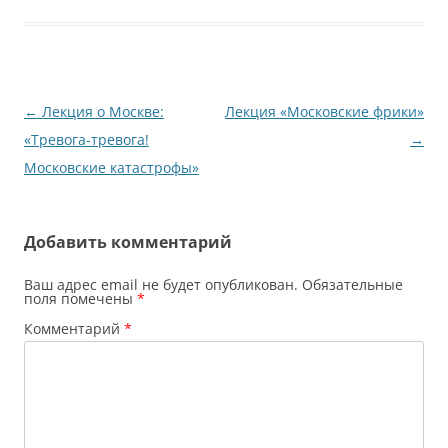
Навигация
←
Лекция о Москве:
Лекция «Московские фрики»
по
«Тревога-тревога!
→
записям
Московские катастрофы»
Добавить комментарий
Ваш адрес email не будет опубликован.
Обязательные
поля помечены
*
Комментарий
*