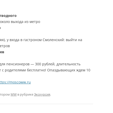
тводного
 около выхода из метро
в
яя), у входа в гастроном Смоленский: выйти на
метров
цев
 для пенсионеров — 300 рублей, длительность
лет с родителями бесплатно! Опаздывающих ждем 10
ttps://moscoww.ru
тором
MW
в рубрике
Экскурсия
.