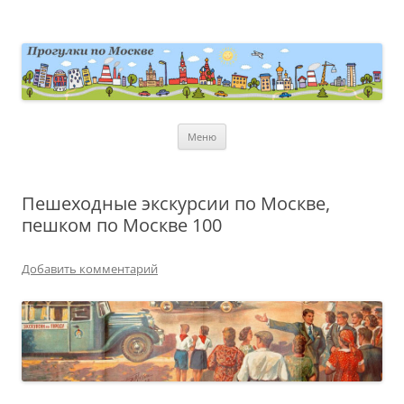
Перейти
к
содержимому
moscowwalks.ru
Блог о Москве
Меню
Пешеходные экскурсии по Москве,
пешком по Москве 100
Добавить комментарий