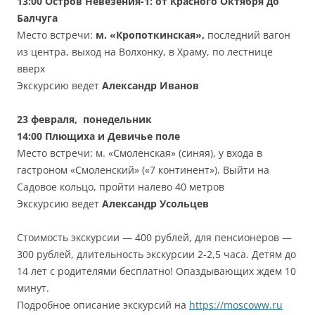
13:00
Остров Невезения-1: от Красного Октября до
Балчуга
Место встречи:
м. «Кропоткинская»,
последний вагон
из центра, выход на Волхонку, в Храму, по лестнице
вверх
Экскурсию ведет
Александр Иванов
23 февраля, понедельник
14:00
Плющиха и Девичье поле
Место встречи: м. «Смоленская» (синяя), у входа в
гастроном «Смоленский» («7 континент»). Выйти на
Садовое кольцо, пройти налево 40 метров
Экскурсию ведет
Александр Усольцев
Стоимость экскурсии — 400 рублей, для пенсионеров —
300 рублей, длительность экскурсии 2-2,5 часа. Детям до
14 лет с родителями бесплатно! Опаздывающих ждем 10
минут.
Подробное описание экскурсий на
https://moscoww.ru