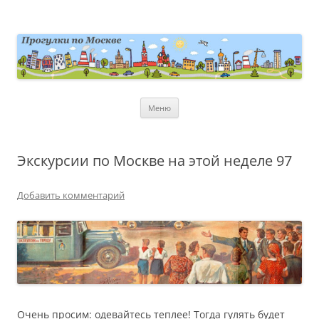
Перейти
к
содержимому
moscowwalks.ru
Блог о Москве
Меню
Экскурсии по Москве на этой неделе 97
Добавить комментарий
Очень просим: одевайтесь теплее! Тогда гулять будет