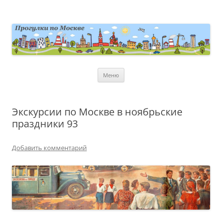
Перейти
к
содержимому
moscowwalks.ru
Блог о Москве
Меню
Экскурсии по Москве в ноябрьские
праздники 93
Добавить комментарий