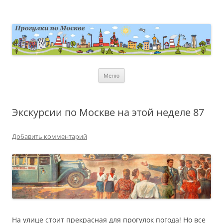
Перейти
к
содержимому
moscowwalks.ru
Блог о Москве
Меню
Экскурсии по Москве на этой неделе 87
Добавить комментарий
На улице стоит прекрасная для прогулок погода! Но все