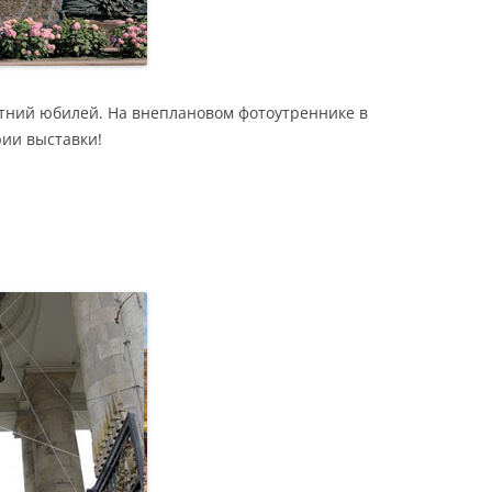
етний юбилей. На внеплановом фотоутреннике в
рии выставки!