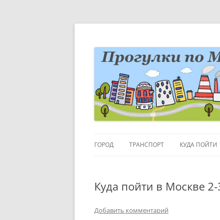
Перейти
к
содержимому
Блог о Москве
moscowwalks.ru
ГОРОД
ТРАНСПОРТ
КУДА ПОЙТИ
РАЙОНЫ-КВАРТАЛЫ
ДЕТИ
Куда пойти в Москве 2-
ГОРОДСКИЕ ДЕТАЛИ
МУЗЕИ
ВЫСТАВКИ
Добавить комментарий