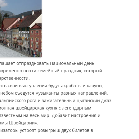
иглашает отпраздновать Национальный день
овременно почти семейный праздник, который
арственности.
ать свои выступления будут акробаты и клоуны,
 небом съедутся музыканты разных направлений.
альпийского рога и зажигательный цыганский джаз.
ионная швейцарская кухня с легендарным
, известным на весь мир. Добавит настроения и
рамы Швейцарии».
изаторы устроят розыгрыш двух билетов в