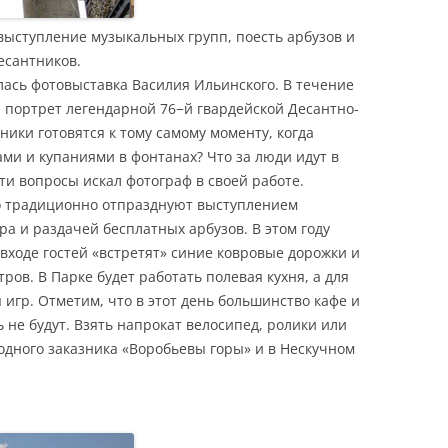
 выступление музыкальных групп, поесть арбузов и
есантников.
лась фотовыставка Василия Ильинского. В течение
й портрет легендарной 76−й гвардейской Десантно-
ики готовятся к тому самому моменту, когда
ами и купаниями в фонтанах? Что за люди идут в
эти вопросы искал фотограф в своей работе.
го традиционно отпразднуют выступлением
ра и раздачей бесплатных арбузов. В этом году
 входе гостей «встретят» синие ковровые дорожки и
ров. В Парке будет работать полевая кухня, а для
 игр. Отметим, что в этот день большинство кафе и
 не будут. Взять напрокат велосипед, ролики или
дного заказника «Воробьевы горы» и в Нескучном