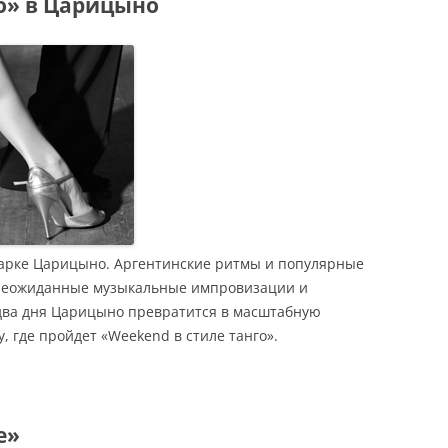
го» в Царицыно
 парке Царицыно. Аргентинские ритмы и популярные
 неожиданные музыкальные импровизации и
два дня Царицыно превратится в масштабную
 где пройдет «Weekend в стиле танго».
е»