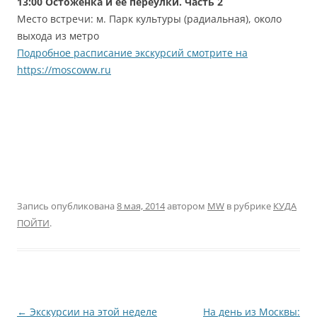
13:00 Остоженка и её переулки. Часть 2
Место встречи: м. Парк культуры (радиальная), около
выхода из метро
Подробное расписание экскурсий смотрите на
https://moscoww.ru
Запись опубликована
8 мая, 2014
автором
MW
в рубрике
КУДА
ПОЙТИ
.
Навигация
←
Экскурсии на этой неделе
На день из Москвы: