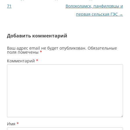
по
71
Волоколамск, панфиловцы и
записям
первая сельская ГЭС
→
Добавить комментарий
Ваш адрес email не будет опубликован.
Обязательные
поля помечены
*
Комментарий
*
Имя
*