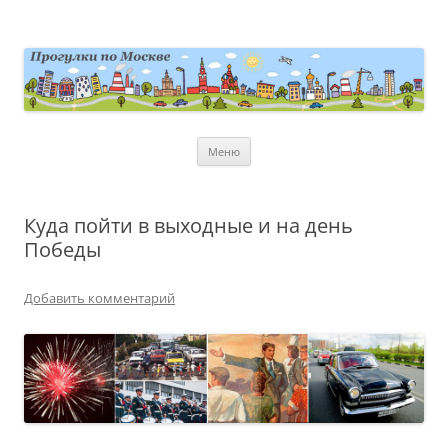
Перейти
к
содержимому
moscowwalks.ru
Блог о Москве
Меню
Куда пойти в выходные и на день
Победы
Добавить комментарий