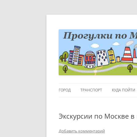
Перейти
к
содержимому
Блог о Москве
moscowwalks.ru
ГОРОД
ТРАНСПОРТ
КУДА ПОЙТИ
РАЙОНЫ-КВАРТАЛЫ
ДЕТИ
Экскурсии по Москве в
ГОРОДСКИЕ ДЕТАЛИ
МУЗЕИ
ВЫСТАВКИ
Добавить комментарий