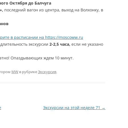
ного Октября до Балчуга
»,
последний вагон из центра, выход на Волхонку, в
анов
рите в расписании на https://moscoww.ru
, длительность экскурсии
2-2,5 часа,
если не указано
латно! Опаздывающих ждем 10 минут.
тором
MW
в рубрике
Экскурсия
.
е
Экскурсии на этой неделе 71
→