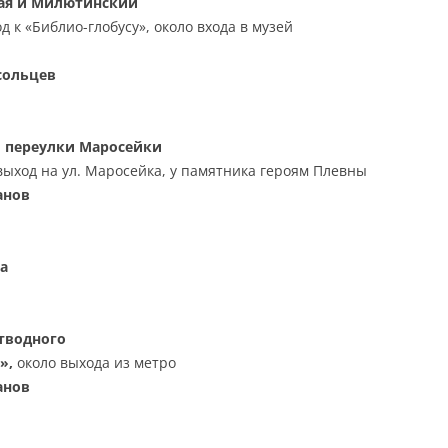
ая и Милютинский
д к «Библио-глобусу», около входа в музей
сольцев
и переулки Маросейки
ыход на ул. Маросейка, у памятника героям Плевны
анов
а
тводного
»,
около выхода из метро
анов