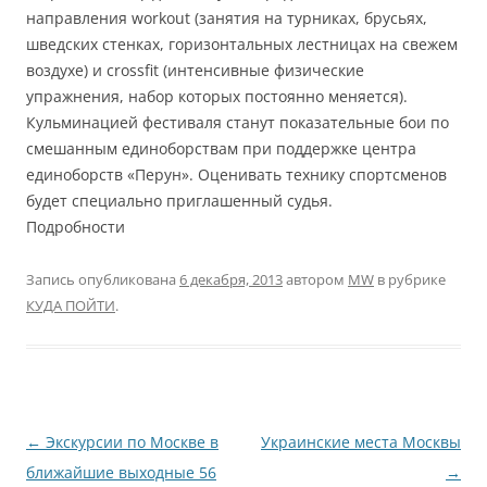
направления workout (занятия на турниках, брусьях,
шведских стенках, горизонтальных лестницах на свежем
воздухе) и crossfit (интенсивные физические
упражнения, набор которых постоянно меняется).
Кульминацией фестиваля станут показательные бои по
смешанным единоборствам при поддержке центра
единоборств «Перун». Оценивать технику спортсменов
будет специально приглашенный судья.
Подробности
Запись опубликована
6 декабря, 2013
автором
MW
в рубрике
КУДА ПОЙТИ
.
Навигация
←
Экскурсии по Москве в
Украинские места Москвы
по
ближайшие выходные 56
→