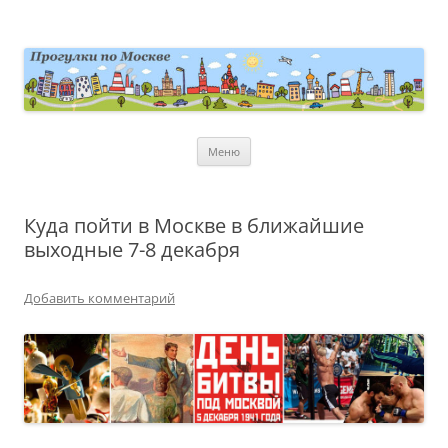
Перейти
к
содержимому
moscowwalks.ru
Блог о Москве
Меню
Куда пойти в Москве в ближайшие
выходные 7-8 декабря
Добавить комментарий