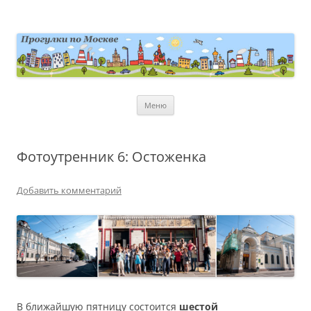
Перейти
к
содержимому
moscowwalks.ru
Блог о Москве
Меню
Фотоутренник 6: Остоженка
Добавить комментарий
В ближайшую пятницу состоится
шестой