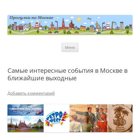
Перейти
к
содержимому
moscowwalks.ru
Блог о Москве
Меню
Самые интересные события в Москве в
ближайшие выходные
Добавить комментарий