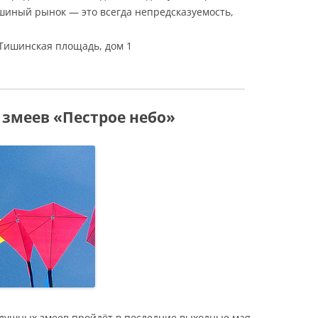
ошиный рынок — это всегда непредсказуемость,
Тишинская площадь, дом 1
змеев «Пестрое небо»
душных змеев пройдёт в последние выходные мая