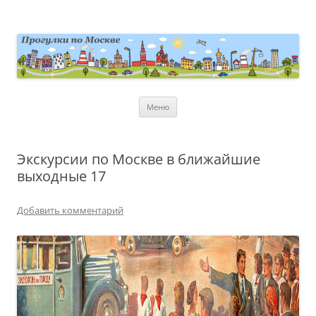
Перейти
к
содержимому
moscowwalks.ru
Блог о Москве
Меню
Экскурсии по Москве в ближайшие
выходные 17
Добавить комментарий