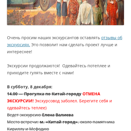
Очень просим наших экскурсантов оставлять
отзывы об
экскурсиях.
Это позволит нам сделать проект лучше и
интереснее!
Экскурсии продолжаются! Одевайтесь потеплее и
приходите гулять вместе с нами!
В субботу, 8 декабря:
14.00
—
Прогулка по Китай-городу
ОТМЕНА
ЭКСКУРСИИ!
Экскурсовод заболел. Берегите себя и
одевайтесь теплее)
Ведет экскурсию
Елена Валиева
Место встречи:
м. «Китай город»
, около памятника
Кириллу и Мефодию