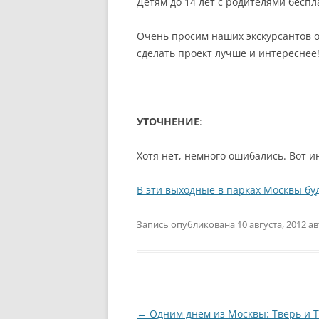
Детям до 14 лет с родителями бесп
Очень просим наших экскурсантов 
сделать проект лучше и интереснее
УТОЧНЕНИЕ
:
Хотя нет, немного ошибались. Вот и
В эти выходные в парках Москвы бу
Запись опубликована
10 августа, 2012
ав
Навигация
←
Одним днем из Москвы: Тверь и 