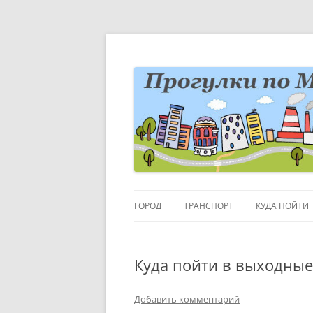
Перейти
к
содержимому
Блог о Москве
moscowwalks.ru
ГОРОД
ТРАНСПОРТ
КУДА ПОЙТИ
РАЙОНЫ-КВАРТАЛЫ
ДЕТИ
Куда пойти в выходные
ГОРОДСКИЕ ДЕТАЛИ
МУЗЕИ
ВЫСТАВКИ
Добавить комментарий