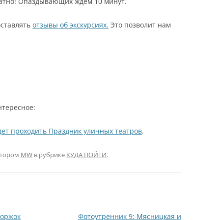
латно! Опаздывающих ждем 10 минут.
оставлять
отзывы об экскурсиях.
Это позволит нам
!
нтересное:
дет проходить Праздник уличных театров
.
тором
MW
в рубрике
КУДА ПОЙТИ
.
Торжок
Фотоутренник 9: Мясницкая и