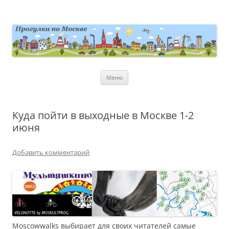
Перейти
к
содержимому
moscowwalks.ru
Блог о Москве
Меню
Куда пойти в выходные в Москве 1-2
июня
Добавить комментарий
Moscowwalks выбирает для своих читателей самые