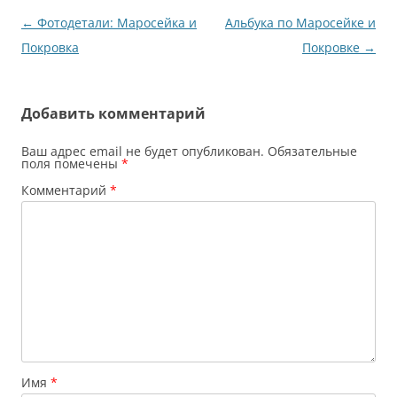
Навигация
←
Фотодетали: Маросейка и
Альбука по Маросейке и
по
Покровка
Покровке
→
записям
Добавить комментарий
Ваш адрес email не будет опубликован.
Обязательные
поля помечены
*
Комментарий
*
Имя
*