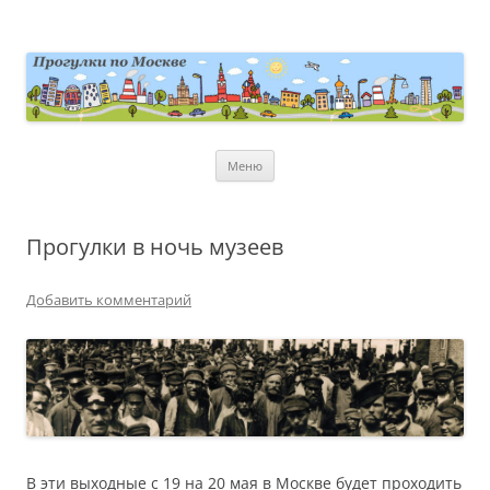
Перейти
к
содержимому
moscowwalks.ru
Блог о Москве
Меню
Прогулки в ночь музеев
Добавить комментарий
В эти выходные с 19 на 20 мая в Москве будет проходить