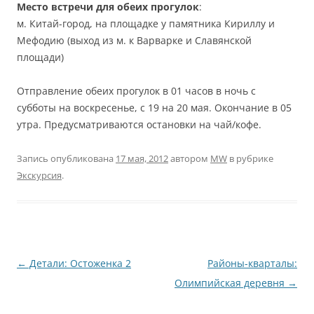
Место встречи для обеих прогулок
:
м. Китай-город, на площадке у памятника Кириллу и
Мефодию (выход из м. к Варварке и Славянской
площади)
Отправление обеих прогулок в 01 часов в ночь с
субботы на воскресенье, с 19 на 20 мая. Окончание в 05
утра. Предусматриваются остановки на чай/кофе.
Запись опубликована
17 мая, 2012
автором
MW
в рубрике
Экскурсия
.
Навигация
←
Детали: Остоженка 2
Районы-кварталы:
по
Олимпийская деревня
→
записям