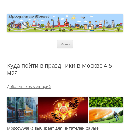
Перейти
к
содержимому
moscowwalks.ru
Блог о Москве
Меню
Куда пойти в праздники в Москве 4-5
мая
Добавить комментарий
Moscowwalks выбирает для читателей самые