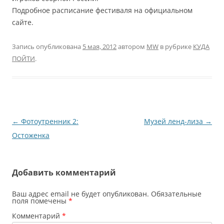
Подробное расписание фестиваля на официальном
сайте.
Запись опубликована
5 мая, 2012
автором
MW
в рубрике
КУДА
ПОЙТИ
.
Навигация
←
Фотоутренник 2:
Музей ленд-лиза
→
по
Остоженка
записям
Добавить комментарий
Ваш адрес email не будет опубликован.
Обязательные
поля помечены
*
Комментарий
*