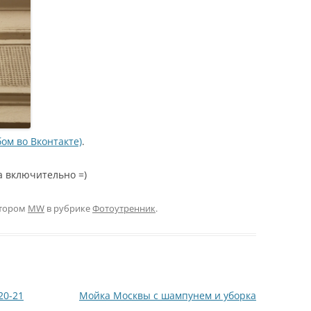
ом во Вконтакте)
.
а включительно =)
тором
MW
в рубрике
Фотоутренник
.
20-21
Мойка Москвы с шампунем и уборка