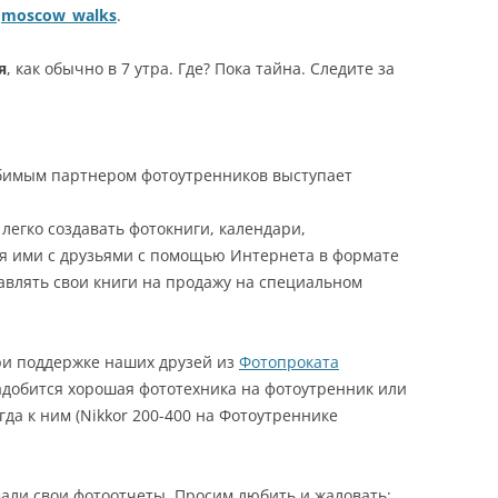
moscow_walks
.
я
, как обычно в 7 утра. Где? Пока тайна. Следите за
бимым партнером фотоутренников выступает
легко создавать фотокниги, календари,
ься ими с друзьями с помощью Интернета в формате
тавлять свои книги на продажу на специальном
ри поддержке наших друзей из
Фотопроката
надобится хорошая фототехника на фотоутренник или
егда к ним (Nikkor 200-400 на Фотоутреннике
али свои фотоотчеты. Просим любить и жаловать: