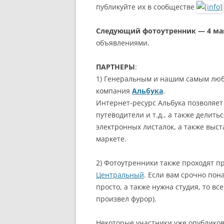
публикуйте их в сообществе
Следующий фотоутренник — 4 ма
объявлениями.
ПАРТНЕРЫ
:
1) Генеральным и нашим самым лю
компания
Альбука
.
Интернет-ресурс Альбука позволяет 
путеводители и т.д., а также делит
электронных листалок, а также выс
маркете.
2) Фотоутренники также проходят п
Центральный
. Если вам срочно по
просто, а также нужна студия, то вс
произвел фурор).
Некоторые участники уже опубликов