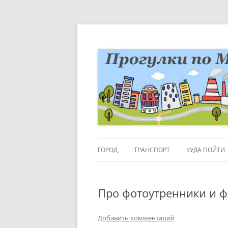
Перейти
к
содержимому
Блог о Москве
moscowwalks.ru
ГОРОД
ТРАНСПОРТ
КУДА ПОЙТИ
РАЙОНЫ-КВАРТАЛЫ
ДЕТИ
Про фотоутренники и ф
ГОРОДСКИЕ ДЕТАЛИ
МУЗЕИ
ВЫСТАВКИ
Добавить комментарий