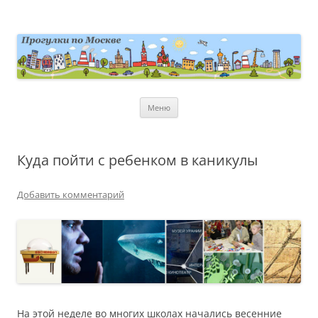
Перейти
к
содержимому
moscowwalks.ru
Блог о Москве
Меню
Куда пойти с ребенком в каникулы
Добавить комментарий
На этой неделе во многих школах начались весенние