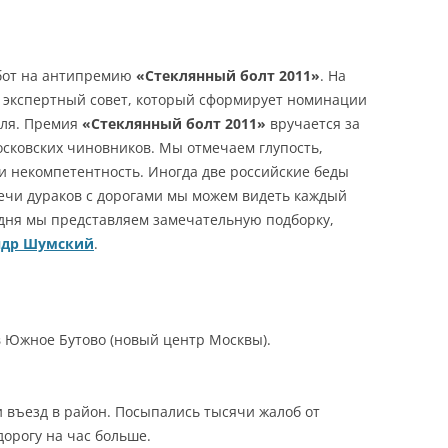
Я
абот на антипремию
«Стеклянный болт 2011»
. На
 экспертный совет, который сформирует номинации
еля. Премия
«Стеклянный болт 2011»
вручается за
сковских чиновников. Мы отмечаем глупость,
 некомпетентность. Иногда две российские беды
тречи дураков с дорогами мы можем видеть каждый
одня мы представляем замечательную подборку,
ндр Шумский
.
в Южное Бутово (новый центр Москвы).
 въезд в район. Посыпались тысячи жалоб от
дорогу на час больше.