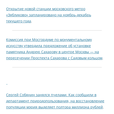
Открытие новой станции московского метро
«Зябликово» запланировано на ноябрь-декабрь
текущего года
.
Комиссия при Мосгордуме по монументальному
искусству утвердила предложение об установке
памятника Андрею Сахарову в центре Москвы — на
пересечении Проспекта Сахарова с Садовым кольцом
.
Сергей Собянин занялся пчелами. Как сообщили в
департамент природопользования, на восстановление
популяции мэрия выделяет полтора миллиона рублей
.