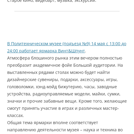
Старое кино, видеоарт, музыка, экскурсии.
В Политехническом музее (подъезд №9) 14 мая с 13:00 до
24:00 работает ярмарка Винт&Шпунт
.
Атмосфера блошиного рынка этим вечером полностью
преобразит академичное фойе Большой аудитории. На
выставленных рядами столах можно будет найти
дизайнерские сувениры, подарки, аксессуары, игры,
головоломки, хэнд-мэйд бижутерию, часы, заводные
устройства, радиоуправляемые модели, майки, сумки,
значки и прочие забавные вещи. Кроме того, желающие
смогут принять участие в играх и различных мастер-
классах.
Общая тема ярмарки вполне соответствует
направлению деятельности музея – наука и техника во