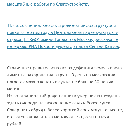
масштабные работы по благоустройству
.
Пляж со специально обустроенной инфраструктурой
появится в этом году в Центральном парке культуры и
отдыха (ЦПКиО) имени Горького в Москве, рассказал в
интервью РИА Новости директор парка Сергей Капков
.
Столичное правительство из-за дефицита земель ввело
лимит на захоронения в грунт. В день на московских
погостах можно копать в сумме не больше 30 новых
могил.
Из-за ограничений родственники умерших вынуждены
ждать очереди на захоронение семь и более суток.
Совершить обряд в более короткий срок могут только те,
кто готов заплатить за могилу от 150 до 500 тысяч
рублей