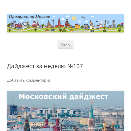
Перейти
к
содержимому
moscowwalks.ru
Блог о Москве
Меню
Дайджест за неделю №107
Добавить комментарий