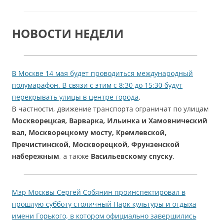
НОВОСТИ НЕДЕЛИ
В Москве 14 мая будет проводиться международный
полумарафон. В связи с этим с 8:30 до 15:30 будут
перекрывать улицы в центре города
.
В частности, движение транспорта ограничат по улицам
Москворецкая, Варварка, Ильинка и Хамовнический
вал, Москворецкому мосту, Кремлевской,
Пречистинской, Москворецкой, Фрунзенской
набережным
, а также
Васильевскому спуску
.
Мэр Москвы Сергей Собянин проинспектировал в
прошлую субботу столичный Парк культуры и отдыха
имени Горького, в котором официально завершились