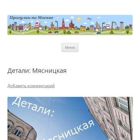
Перейти
к
содержимому
moscowwalks.ru
Блог о Москве
Меню
Детали: Мясницкая
Добавить комментарий