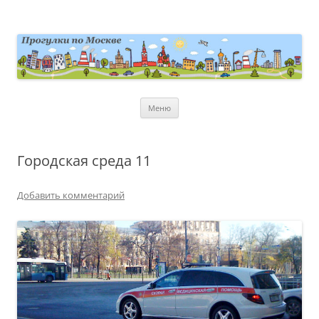
Перейти
к
содержимому
moscowwalks.ru
Блог о Москве
Меню
Городская среда 11
Добавить комментарий