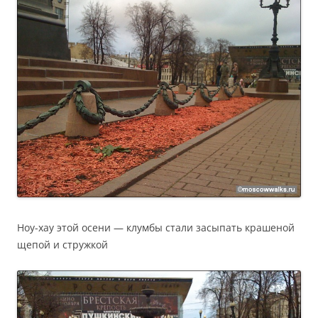
Ноу-хау этой осени — клумбы стали засыпать крашеной
щепой и стружкой