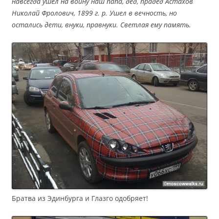
навсегда ушел на войну наш папа, дед, прадед Астахов
Николай Фролович, 1899 г. р. Ушел в вечность, но
остались дети, внуки, правнуки. Светлая ему память.
Братва из Эдинбурга и Глазго одобряет!