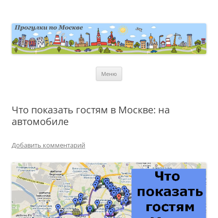
Перейти
к
содержимому
moscowwalks.ru
Блог о Москве
Меню
Что показать гостям в Москве: на
автомобиле
Добавить комментарий