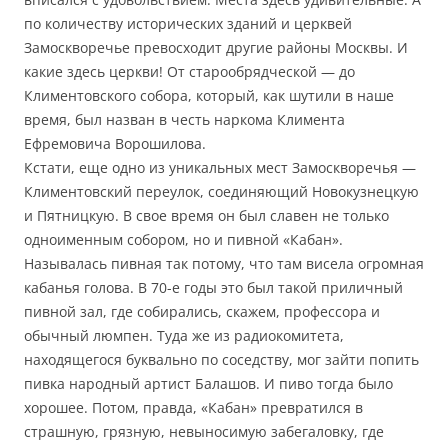
по количеству исторических зданий и церквей
Замоскворечье превосходит другие районы Москвы. И
какие здесь церкви! От старообрядческой — до
Климентовского собора, который, как шутили в наше
время, был назван в честь наркома Климента
Ефремовича Ворошилова.
Кстати, еще одно из уникальных мест Замоскворечья —
Климентовский переулок, соединяющий Новокузнецкую
и Пятницкую. В свое время он был славен не только
одноименным собором, но и пивной «Кабан».
Называлась пивная так потому, что там висела огромная
кабанья голова. В 70-е годы это был такой приличный
пивной зал, где собирались, скажем, профессора и
обычный люмпен. Туда же из радиокомитета,
находящегося буквально по соседству, мог зайти попить
пивка народный артист Балашов. И пиво тогда было
хорошее. Потом, правда, «Кабан» превратился в
страшную, грязную, невыносимую забегаловку, где