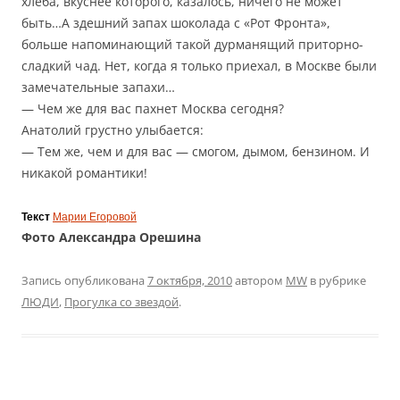
хлеба, вкуснее которого, казалось, ничего не может
быть…А здешний запах шоколада с «Рот Фронта»,
больше напоминающий такой дурманящий приторно-
сладкий чад. Нет, когда я только приехал, в Москве были
замечательные запахи…
— Чем же для вас пахнет Москва сегодня?
Анатолий грустно улыбается:
— Тем же, чем и для вас — смогом, дымом, бензином. И
никакой романтики!
Текст
Марии Егоровой
Фото Александра Орешина
Запись опубликована
7 октября, 2010
автором
MW
в рубрике
ЛЮДИ
,
Прогулка со звездой
.