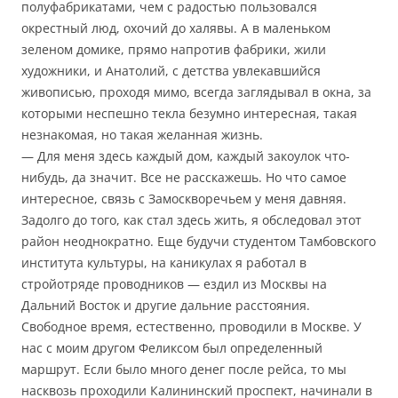
полуфабрикатами, чем с радостью пользовался
окрестный люд, охочий до халявы. А в маленьком
зеленом домике, прямо напротив фабрики, жили
художники, и Анатолий, с детства увлекавшийся
живописью, проходя мимо, всегда заглядывал в окна, за
которыми неспешно текла безумно интересная, такая
незнакомая, но такая желанная жизнь.
— Для меня здесь каждый дом, каждый закоулок что-
нибудь, да значит. Все не расскажешь. Но что самое
интересное, связь с Замоскворечьем у меня давняя.
Задолго до того, как стал здесь жить, я обследовал этот
район неоднократно. Еще будучи студентом Тамбовского
института культуры, на каникулах я работал в
стройотряде проводников — ездил из Москвы на
Дальний Восток и другие дальние расстояния.
Свободное время, естественно, проводили в Москве. У
нас с моим другом Феликсом был определенный
маршрут. Если было много денег после рейса, то мы
насквозь проходили Калининский проспект, начинали в