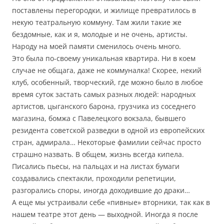
поставлены перегородки, и жилище превратилось в
некую театральную коммуну. Там жили такие же
бездомные, как и я, молодые и не очень, артисты.
Народу на моей памяти сменилось очень много.
Это была по-своему уникальная квартира. Ни в коем
случае не общага, даже не коммуналка! Скорее, некий
клуб, особенный, творческий, где можно было в любое
время суток застать самых разных людей: народных
артистов, цыганского барона, грузчика из соседнего
магазина, бомжа с Павелецкого вокзала, бывшего
резидента советской разведки в одной из европейских
стран, адмирала… Некоторые фамилии сейчас просто
страшно назвать. В общем, жизнь всегда кипела.
Писались пьесы, на пальцах и на листах бумаги
создавались спектакли, проходили репетиции,
разгорались споры, иногда доходившие до драки…
А еще мы устраивали себе «пивные» вторники, так как в
нашем театре этот день — выходной. Иногда я после