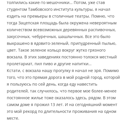
толпились какие-то мешочники… Потом, уже став
студентом Тамбовского института культуры, я начал
ездить на премьеры в столичные театры. Помню, что
тогда Зацепская площадь была окружена невероятным
количеством всевозможных деревянных распивочных,
закусочных, чебуречных, шашлычных. Все это было
выкрашено в ядовито-зеленый, припудренный пылью,
цвет. Такое зеленое кольцо вокруг жутко грязного
вокзала. В этих заведениях постоянно толокся местный
пролетариат, пил пиво и другие напитки…
Кстати, с вокзала нашу прогулку я начал не зря. Помимо
того, что это прямая дорога в мой родной город, которой
я пользуюсь по сей день, когда еду навестить
родителей, так случилось, что первое мое более-менее
постоянное жилье тоже оказалось здесь, рядом. В этом
самом доме я прожил 13 лет. И на сегодняшний момент
это мой рекорд по длительности проживания на одном
месте.