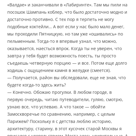
«Валдае» и заканчивали в «Лабиринте». Там мы пили на
посошок Шампань коблер, что было достаточно модно и
достаточно противно. С тех пор я терпеть не могу
подобные коктейли… А вот если у нас было мало денег,
мы проходили Пятницкую, но там уже «ошивались» по
пельменным. Тогда-то я впервые узнал, что можно,
оказывается, наесться впрок. Когда ты не уверен, что
завтра у тебя будет возможность поесть, ты просто
съедаешь четверную порцию — и все. Потом еще долго
ходишь с ощущением камня в желудке (смеется).
— Получается, район вы обследовали, еще не зная, что
будете когда-то здесь жить?
— Конечно. Обожаю прогулки. В любом городе, в
первую очередь, читаю путеводители, гуляю, смотрю,
узнаю все, что успеваю. А что такое — обойти
Замоскворечье по сравнению, например, с целым
Парижем? Поскольку я с детства люблю историю,
архитектуру, старину, в этот кусочек старой Москвы я
вписался с удовольствием. Места здесь удивительные. А