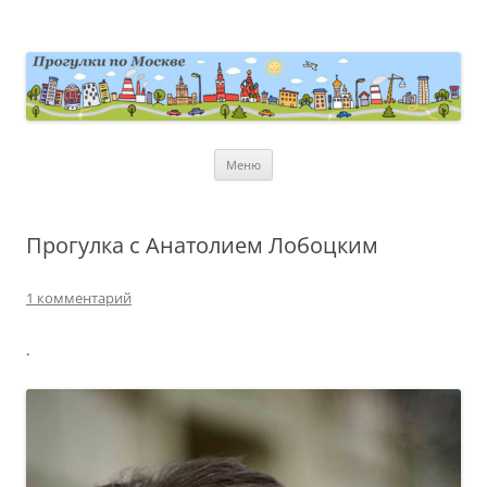
Перейти
к
содержимому
moscowwalks.ru
Блог о Москве
Меню
Прогулка с Анатолием Лобоцким
1 комментарий
.