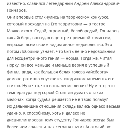
известно, славился легендарный Андрей Александрович
Гончаров.
Они впервые столкнулись на творческом конкурсе,
который проходил на Его территории — в театре
Маяковского. Седой, огромный, белобородый, Гончаров,
как айсберг, восседал в центре приемной комиссии,
выражая всем своим видом явное недовольство. Это
потом Лобоцкий узнает, что быть вечно недовольным
для эксцентричного гения — норма. Тогда же, читая
Лорку, он все меньше и меньше верил в успешный
финал, видя, как большая белая голова «айсберга»
демонстративно опускается «под аккомпанемент» его
стихов. Ну и что, что воспаление легких! Ну и что, что
температура под сорок! Стоит ли думать о таких
мелочах, когда судьба решается не в твою пользу?
Их дальнейшие отношения складывались однако весьма
удачно. К способному, хоть и далеко не
дисциплинированному студенту Гончаров всегда был
более чем лоялен и, как сегодня шутит Анатолий, «с