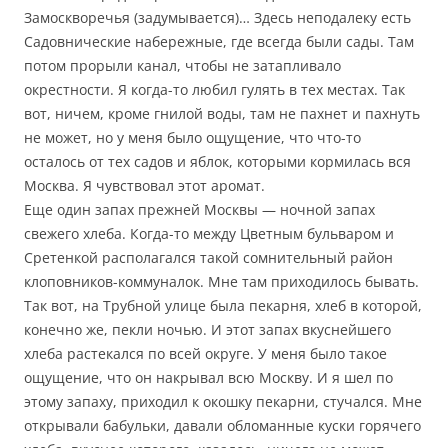
Замоскворечья (задумывается)… Здесь неподалеку есть
Садовнические набережные, где всегда были сады. Там
потом прорыли канал, чтобы не затапливало
окрестности. Я когда-то любил гулять в тех местах. Так
вот, ничем, кроме гнилой воды, там не пахнет и пахнуть
не может, но у меня было ощущение, что что-то
осталось от тех садов и яблок, которыми кормилась вся
Москва. Я чувствовал этот аромат.
Еще один запах прежней Москвы — ночной запах
свежего хлеба. Когда-то между Цветным бульваром и
Сретенкой располагался такой сомнительный район
клоповников-коммуналок. Мне там приходилось бывать.
Так вот, на Трубной улице была пекарня, хлеб в которой,
конечно же, пекли ночью. И этот запах вкуснейшего
хлеба растекался по всей округе. У меня было такое
ощущение, что он накрывал всю Москву. И я шел по
этому запаху, приходил к окошку пекарни, стучался. Мне
открывали бабульки, давали обломанные куски горячего