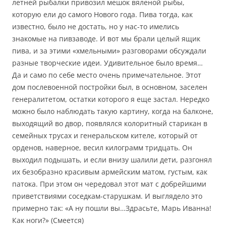
летней рыбалки привозил мешок вяленой рыбы,
которую ели до самого Нового года. Пива тогда, как
известно, было не достать, но у нас-то имелись
знакомые на пивзаводе. И вот мы брали целый ящик
пива, и за этими «хмельными» разговорами обсуждали
разные творческие идеи. Удивительное было время…
Да и само по себе место очень примечательное. Этот
дом послевоенной постройки был, в основном, заселен
генералитетом, остатки которого я еще застал. Нередко
можно было наблюдать такую картину, когда на балконе,
выходящий во двор, появлялся колоритный старикан в
семейных трусах и генеральском кителе, который от
орденов, наверное, весил килограмм тридцать. Он
выходил подышать, и если внизу шалили дети, разгонял
их безобразно красивым армейским матом, густым, как
патока. При этом он чередовал этот мат с добрейшими
приветствиями соседкам-старушкам. И выглядело это
примерно так: «А ну пошли вы…Здрасьте, Марь Иванна!
Как ноги?» (Смеется)