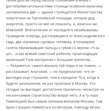
своим долгом перед школой познакомить внука с
достопримечательностями столицы особенно мальчику
запомнились две — здание строящегося Министерства
энергетики на Тургеневской площади, которое дед,
энергетик, просто не мог не показать, и, конечно же,
Мавзолей. Впечатления от последнего незабываемы.
Громадная очередь, растянувшаяся от Александровского
сада, два огромных суровых человека, в полумраке
склепа прижимавшие пальцы к губам со звуком: «Ч-ш-
ш!»… и как всякий советский ребенок, происходящее
маленький Толя воспринял с большим трепетом…
— Разумеется, самого вокзала той поры я не помню, —
рассказывает Анатолий, — но предполагаю, что он
выглядел еще страшнее, чем в середине 70-х, когда я,
будучи школьником, не раз приезжал в Москву. Это
сегодня он выглядит достаточно прилично, несмотря на
нескончаемое строительство вокруг него. А в ту пору
Павелецкий был самым грязным вокзалом Москвы. Там
было страшно появляться по вечерам, повсюду вечно