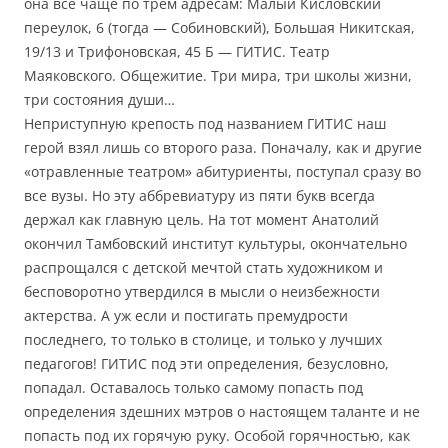
она все чаще по трем адресам: Малый Кисловский
переулок, 6 (тогда — Собиновский), Большая Никитская,
19/13 и Трифоновская, 45 Б — ГИТИС. Театр
Маяковского. Общежитие. Три мира, три школы жизни,
три состояния души…
Неприступную крепость под названием ГИТИС наш
герой взял лишь со второго раза. Поначалу, как и другие
«отравленные театром» абитуриенты, поступал сразу во
все вузы. Но эту аббревиатуру из пяти букв всегда
держал как главную цель. На тот момент Анатолий
окончил Тамбовский институт культуры, окончательно
распрощался с детской мечтой стать художником и
бесповоротно утвердился в мысли о неизбежности
актерства. А уж если и постигать премудрости
последнего, то только в столице, и только у лучших
педагогов! ГИТИС под эти определения, безусловно,
попадал. Оставалось только самому попасть под
определения здешних мэтров о настоящем таланте и не
попасть под их горячую руку. Особой горячностью, как