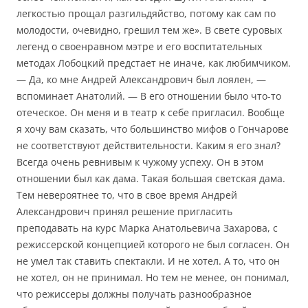
легкостью прощал разгильдяйство, потому как сам по
молодости, очевидно, грешил тем же». В свете суровых
легенд о своенравном мэтре и его воспитательных
методах Лобоцкий предстает не иначе, как любимчиком.
— Да, ко мне Андрей Александрович был лоялен, —
вспоминает Анатолий. — В его отношении было что-то
отеческое. Он меня и в театр к себе пригласил. Вообще
я хочу вам сказать, что большинство мифов о Гончарове
не соответствуют действительности. Каким я его знал?
Всегда очень ревнивым к чужому успеху. Он в этом
отношении был как дама. Такая большая светская дама.
Тем невероятнее то, что в свое время Андрей
Александрович принял решение пригласить
преподавать на курс Марка Анатольевича Захарова, с
режиссерской концепцией которого не был согласен. Он
не умел так ставить спектакли. И не хотел. А то, что он
не хотел, он не принимал. Но тем не менее, он понимал,
что режиссеры должны получать разнообразное