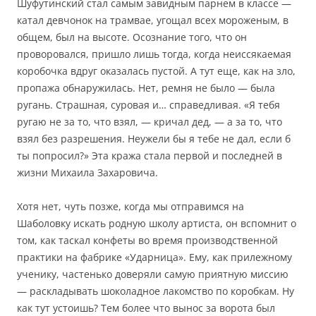
Шуфутинский стал самым завидным парнем в классе —
катал девчонок на трамвае, угощал всех мороженым, в
общем, был на высоте. Осознание того, что он
проворовался, пришло лишь тогда, когда неиссякаемая
коробочка вдруг оказалась пустой. А тут еще, как на зло,
пропажа обнаружилась. Нет, ремня не было — была
ругань. Страшная, суровая и… справедливая. «Я тебя
ругаю не за то, что взял, — кричал дед, — а за то, что
взял без разрешения. Неужели бы я тебе не дал, если б
ты попросил?» Эта кража стала первой и последней в
жизни Михаила Захаровича.
Хотя нет, чуть позже, когда мы отправимся на
Шаболовку искать родную школу артиста, он вспомнит о
том, как таскал конфеты во время производственной
практики на фабрике «Ударница». Ему, как прилежному
ученику, частенько доверяли самую приятную миссию
— раскладывать шоколадное лакомство по коробкам. Ну
как тут устоишь? Тем более что вынос за ворота был