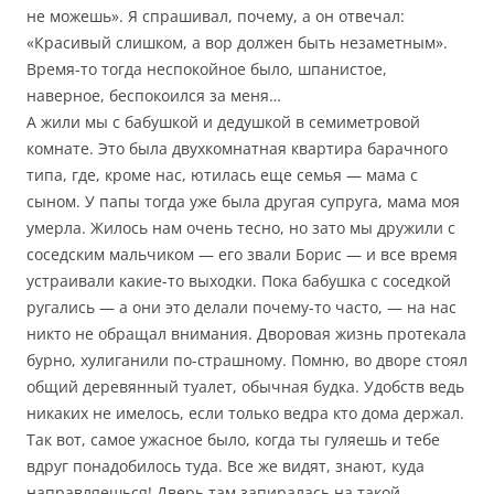
не можешь». Я спрашивал, почему, а он отвечал:
«Красивый слишком, а вор должен быть незаметным».
Время-то тогда неспокойное было, шпанистое,
наверное, беспокоился за меня…
А жили мы с бабушкой и дедушкой в семиметровой
комнате. Это была двухкомнатная квартира барачного
типа, где, кроме нас, ютилась еще семья — мама с
сыном. У папы тогда уже была другая супруга, мама моя
умерла. Жилось нам очень тесно, но зато мы дружили с
соседским мальчиком — его звали Борис — и все время
устраивали какие-то выходки. Пока бабушка с соседкой
ругались — а они это делали почему-то часто, — на нас
никто не обращал внимания. Дворовая жизнь протекала
бурно, хулиганили по-страшному. Помню, во дворе стоял
общий деревянный туалет, обычная будка. Удобств ведь
никаких не имелось, если только ведра кто дома держал.
Так вот, самое ужасное было, когда ты гуляешь и тебе
вдруг понадобилось туда. Все же видят, знают, куда
направляешься! Дверь там запиралась на такой