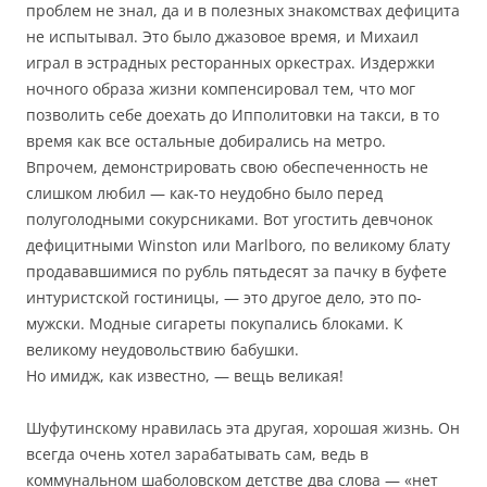
проблем не знал, да и в полезных знакомствах дефицита
не испытывал. Это было джазовое время, и Михаил
играл в эстрадных ресторанных оркестрах. Издержки
ночного образа жизни компенсировал тем, что мог
позволить себе доехать до Ипполитовки на такси, в то
время как все остальные добирались на метро.
Впрочем, демонстрировать свою обеспеченность не
слишком любил — как-то неудобно было перед
полуголодными сокурсниками. Вот угостить девчонок
дефицитными Winston или Marlboro, по великому блату
продававшимися по рубль пятьдесят за пачку в буфете
интуристской гостиницы, — это другое дело, это по-
мужски. Модные сигареты покупались блоками. К
великому неудовольствию бабушки.
Но имидж, как известно, — вещь великая!
Шуфутинскому нравилась эта другая, хорошая жизнь. Он
всегда очень хотел зарабатывать сам, ведь в
коммунальном шаболовском детстве два слова — «нет