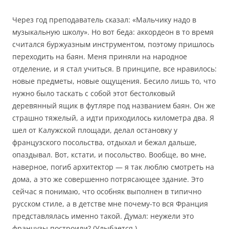
Через год преподаватель сказал: «Мальчику надо в
музыкальную школу». Но вот беда: аккордеон в то время
считался буржуазным инструментом, поэтому пришлось
переходить на баян. Меня приняли на народное
отделение, и я стал учиться. В принципе, все нравилось:
новые предметы, новые ощущения. Бесило лишь то, что
нужно было таскать с собой этот бестолковый
деревянный ящик в футляре под названием баян. Он же
страшно тяжелый, а идти приходилось километра два. Я
шел от Калужской площади, делал остановку у
французского посольства, отдыхал и бежал дальше,
опаздывал. Вот, кстати, и посольство. Вообще, во мне,
наверное, погиб архитектор — я так люблю смотреть на
дома, а это же совершенно потрясающее здание. Это
сейчас я понимаю, что особняк выполнен в типично
русском стиле, а в детстве мне почему-то вся Франция
представлялась именно такой. Думал: неужели это
французы построили? (Улыбается.)