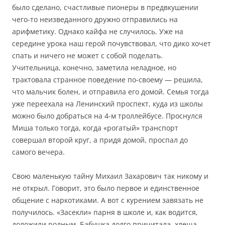
было сделано, счастливые пионеры в предвкушении
чего-то неизведанного дружно отправились на
арифметику. Однако кайфа не случилось. Уже на
середине урока наш герой почувствовал, что дико хочет
спать и ничего не может с собой поделать.
Учительница, конечно, заметила неладное, но
трактовала странное поведение по-своему — решила,
что мальчик болен, и отправила его домой. Семья тогда
уже переехала на Ленинский проспект, куда из школы
можно было добраться на 4-м троллейбусе. Проснулся
Миша только тогда, когда «рогатый» транспорт
совершал второй круг, а придя домой, проспал до
самого вечера.
Свою маленькую тайну Михаил Захарович так никому и
не открыл. Говорит, это было первое и единственное
общение с наркотиками. А вот с курением завязать не
получилось. «Засекли» парня в школе и, как водится,
доложили родным. Бабушка долго причитала, хлеща