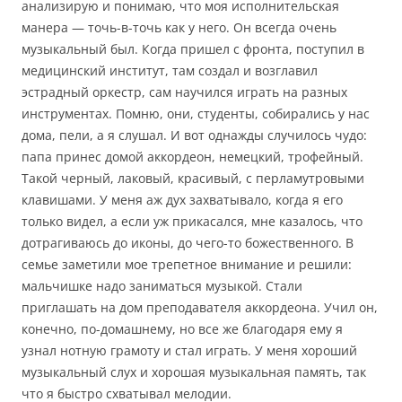
анализирую и понимаю, что моя исполнительская
манера — точь-в-точь как у него. Он всегда очень
музыкальный был. Когда пришел с фронта, поступил в
медицинский институт, там создал и возглавил
эстрадный оркестр, сам научился играть на разных
инструментах. Помню, они, студенты, собирались у нас
дома, пели, а я слушал. И вот однажды случилось чудо:
папа принес домой аккордеон, немецкий, трофейный.
Такой черный, лаковый, красивый, с перламутровыми
клавишами. У меня аж дух захватывало, когда я его
только видел, а если уж прикасался, мне казалось, что
дотрагиваюсь до иконы, до чего-то божественного. В
семье заметили мое трепетное внимание и решили:
мальчишке надо заниматься музыкой. Стали
приглашать на дом преподавателя аккордеона. Учил он,
конечно, по-домашнему, но все же благодаря ему я
узнал нотную грамоту и стал играть. У меня хороший
музыкальный слух и хорошая музыкальная память, так
что я быстро схватывал мелодии.