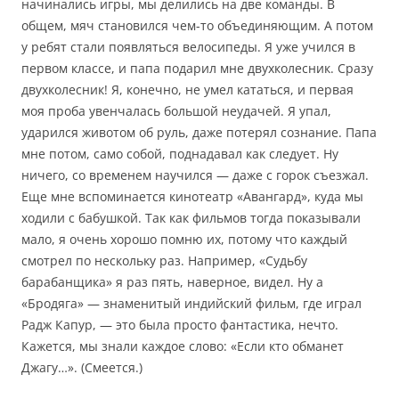
начинались игры, мы делились на две команды. В
общем, мяч становился чем-то объединяющим. А потом
у ребят стали появляться велосипеды. Я уже учился в
первом классе, и папа подарил мне двухколесник. Сразу
двухколесник! Я, конечно, не умел кататься, и первая
моя проба увенчалась большой неудачей. Я упал,
ударился животом об руль, даже потерял сознание. Папа
мне потом, само собой, поднадавал как следует. Ну
ничего, со временем научился — даже с горок съезжал.
Еще мне вспоминается кинотеатр «Авангард», куда мы
ходили с бабушкой. Так как фильмов тогда показывали
мало, я очень хорошо помню их, потому что каждый
смотрел по нескольку раз. Например, «Судьбу
барабанщика» я раз пять, наверное, видел. Ну а
«Бродяга» — знаменитый индийский фильм, где играл
Радж Капур, — это была просто фантастика, нечто.
Кажется, мы знали каждое слово: «Если кто обманет
Джагу…». (Смеется.)