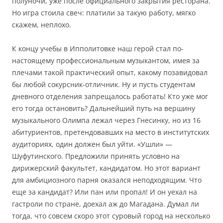
полуночи, уже после официального закрытия ресторана.
Но игра стоила свеч: платили за такую работу, мягко
скажем, неплохо.
К концу учебы в Ипполитовке наш герой стал по-
настоящему профессиональным музыкантом, имея за
плечами такой практический опыт, какому позавидовал
бы любой сокурсник-отличник. Ну и пусть студентам
дневного отделения запрещалось работать! Кто уже мог
его тогда остановить? Дальнейший путь на вершину
музыкального Олимпа лежал через Гнесинку, но из 16
абитуриентов, претендовавших на место в институтских
аудиториях, один должен был уйти. «Ушли» —
Шуфутинского. Предложили принять условно на
дирижерский факультет, кандидатом. Но этот вариант
для амбициозного парня оказался неподходящим. Что
еще за кандидат? Или пан или пропал! И он уехал на
гастроли по стране, доехал аж до Магадана. Думал ли
тогда, что совсем скоро этот суровый город на несколько