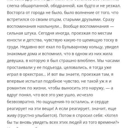
слегка обшарпанной, ободранной, как будто и не уезжал.
Восторга от города не было, было волнение от того, что
встретился со своим отцом, старыми друзьями. Сразу
воспоминания нахлынули… Вообще воспоминания —
сильная штука. Сегодня иногда, проезжая по местам
юности и детства, чувствую какую-то щемящую тоску в
груди. Недавно вот ехал по Бульварному кольцу, увидел
знакомые дома и вспомнил, что в одном из них жила
девушка, в которую я был страшно влюблен. Мы часами
простаивали у ее подъезда, целовались, я тогда уже
играл в оркестрах… И вот вы знаете, проезжая там, я
впервые испытал подобное чувство, не такой уж я и
романтик по жизни, чтобы выносить это наружу, — а
вдруг понял, что все это уже ушло, исчезло
безвозвратно. Но ощущения-то остались, и сердце
реагирует на эти вещи! А если реагирует, значит, еще
живу (грустно улыбается). Потом я спросил себя: «Хотел
бы ты вновь увидеть всех этих людей из того времени?»