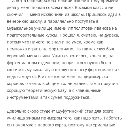
— А вот в общеобразовательной школе к тому времени
дела у меня пошли совсем плохо. Восьмой класс я не
окончил — меня исключили из школы. Пришлось идти в
вечернюю школу, а параллельно поступать в
музыкальное училище имени Ипполитова-Иванова на
подготовительные курсы. Прошел я, считаю, на дурака,
потому что ничего не знал и не умел, кроме как
немножко играть на фортепиано. Но так как слух был
хороший, меня взяли. Учиться хотелось, конечно, на
фортепианном отделении, но для этого нужно было
окончить музыкальную школу по классу фортепиано, а я
ведь самоучка. В итоге взяли меня на дирижерско-
хоровое, о чем я, в общем-то, не жалею. Там я получил
хорошую теоретическую базу, а с клавишными
инструментами и так сумел подружиться.
Довольно скоро студент Шуфутинский стал для всего
училища живым примером того, как надо жить. Работать
он начал уже с первого курса, поэтому материальных