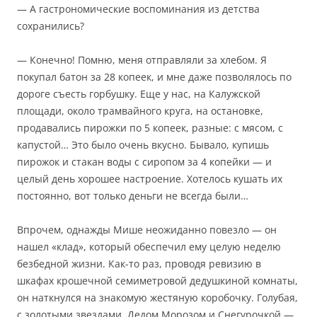
— А гастрономические воспоминания из детства
сохранились?
— Конечно! Помню, меня отправляли за хлебом. Я
покупал батон за 28 копеек, и мне даже позволялось по
дороге съесть горбушку. Еще у нас, на Калужской
площади, около трамвайного круга, на остановке,
продавались пирожки по 5 копеек, разные: с мясом, с
капустой… Это было очень вкусно. Бывало, купишь
пирожок и стакан воды с сиропом за 4 копейки — и
целый день хорошее настроение. Хотелось кушать их
постоянно, вот только деньги не всегда были…
Впрочем, однажды Мише неожиданно повезло — он
нашел «клад», который обеспечил ему целую неделю
безбедной жизни. Как-то раз, проводя ревизию в
шкафах крошечной семиметровой дедушкиной комнаты,
он наткнулся на знакомую жестяную коробочку. Голубая,
с золотыми звездами, Дедом Морозом и Снегурочкой —