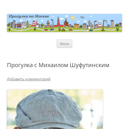
Перейти
к
содержимому
moscowwalks.ru
Блог о Москве
Меню
Прогулка с Михаилом Шуфутинским
Добавить комментарий