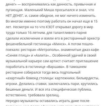
денег» — воспринимались как данность, привычная и
пугающая. Маленький Миша просыпался и знал, что
НЕТ ДЕНЕГ, и, самое обидное, не мог ничего изменить.
Во многом именно поэтому работать он начал еще в 15
лет. Несмотря на то что КЗОТ открывал дорогу в мир
труда только 16-летним, для талантливого парня
сделали исключение и взяли его в ресторанный оркестр
фешенебельной гостиницы «Минск». А потом пошло-
поехало: ресторан «Метрополь», знаменитые джаз-кафе
«Синяя птица» и «Аэлита»… Особенной удачей в своей
музыкальной карьере сам артист считает приглашение
поработать в гостинице «Варшава». В тамошнем
ресторане собирался тогда весь подпольный
«азартный» бомонд столицы: картежники, бильярдисты,
игроки. Делались ставки, заключались пари, крутились
бешеные деньги. И вся эта специфическая публика,
естественно, требовала зрелищ.
Нередко музыканты оставались играть даже после