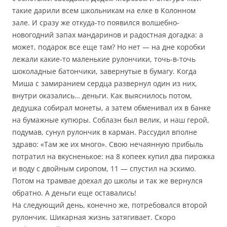
такие дарили всем школьникам на елке в Колонном
зале. И сразу же откуда-то появился волшебно-
новогодний запах мандаринов и радостная догадка: а
может, подарок все еще там? Но нет — на дне коробки
лежали какие-то маленькие рулончики, точь-в-точь
шоколадные батончики, завернутые в бумагу. Когда
Миша с замиранием сердца развернул один из них,
внутри оказались… деньги. Как выяснилось потом,
дедушка собирал монеты, а затем обменивал их в банке
на бумажные купюры. Соблазн был велик, и наш герой,
подумав, сунул рулончик в карман. Рассудил вполне
здраво: «Там же их много». Свою нечаянную прибыль
потратил на вкусненькое: на 8 копеек купил два пирожка
и воду с двойным сиропом, 11 — спустил на эскимо.
Потом на трамвае доехал до школы и так же вернулся
обратно. А деньги еще оставались!
На следующий день, конечно же, потребовался второй
рулончик. Шикарная жизнь затягивает. Скоро