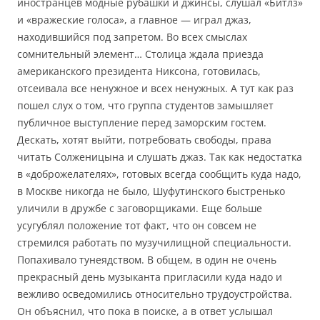
иностранцев модные рубашки и джинсы, слушал «Битлз»
и «вражеские голоса», а главное — играл джаз,
находившийся под запретом. Во всех смыслах
сомнительный элемент… Столица ждала приезда
американского президента Никсона, готовилась,
отсеивала все ненужное и всех ненужных. А тут как раз
пошел слух о том, что группа студентов замышляет
публичное выступление перед заморским гостем.
Дескать, хотят выйти, потребовать свободы, права
читать Солженицына и слушать джаз. Так как недостатка
в «доброжелателях», готовых всегда сообщить куда надо,
в Москве никогда не было, Шуфутинского быстренько
уличили в дружбе с заговорщиками. Еще больше
усугублял положение тот факт, что он совсем не
стремился работать по музучилищной специальности.
Попахивало тунеядством. В общем, в один не очень
прекрасный день музыканта пригласили куда надо и
вежливо осведомились относительно трудоустройства.
Он объяснил, что пока в поиске, а в ответ услышал