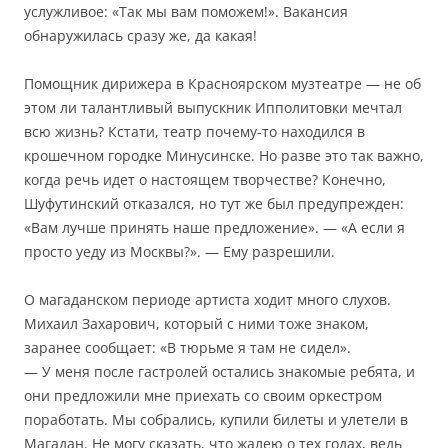
услужливое: «Так мы вам поможем!». Вакансия
обнаружилась сразу же, да какая!
Помощник дирижера в Красноярском музтеатре — не об
этом ли талантливый выпускник Ипполитовки мечтал
всю жизнь? Кстати, театр почему-то находился в
крошечном городке Минусинске. Но разве это так важно,
когда речь идет о настоящем творчестве? Конечно,
Шуфутинский отказался, но тут же был предупрежден:
«Вам лучше принять наше предложение». — «А если я
просто уеду из Москвы?». — Ему разрешили.
О магаданском периоде артиста ходит много слухов.
Михаил Захарович, который с ними тоже знаком,
заранее сообщает: «В тюрьме я там не сидел».
— У меня после гастролей остались знакомые ребята, и
они предложили мне приехать со своим оркестром
поработать. Мы собрались, купили билеты и улетели в
Магадан. Не могу сказать, что жалею о тех годах, ведь