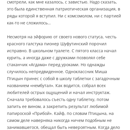
смотрели, как мне казалось, с завистью. Надо сказать,
это была единственная патриотическая организация, в
ряды которой я вступил. Ни с комсомолом, ни с партией
как-то не сложилось…
Несмотря на эйфорию от своего нового статуса, честь
красного галстука пионер Шуфутинский порочил
исправно. В школьном туалете. С пятого класса начал
курить, а иногда даже с дружками позволял себе
стаканчик «Агдама» перед уроками. Но однажды
случилось непредвиденное. Одноклассник Миша
Птицын принес с собой в школу таблетки с загадочным
названием «нембутал». Как водится, собрал всех
любителей острых ощущений и начал инструктаж.
Сначала требовалось съесть одну таблетку, потом
запить ее вином, а закрепить результат любимой
папироской «Прибой». Кайф, по словам Птицына, на
самом деле наверняка никогда ничем подобным не
занимавшегося, обещал быть невероятным. Когда дело