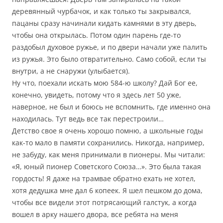
деревянный чурбачок, и как только ты закрывался,
пацаны сразу начинали кидать камнями в эту дверь,
чтобы она открылась. Потом один парень где-то
раздобыл духовое ружье, и по двери начали уже палить
из ружья. Это было отвратительно. Само собой, если ты
внутри, а не снаружи (улыбается).
Ну что, поехали искать мою 584-ю школу? Дай Бог ее,
конечно, увидеть, потому что я здесь лет 50 уже,
наверное, не был и боюсь не вспомнить, где именно она
находилась. Тут ведь все так перестроили…
Детство свое я очень хорошо помню, а школьные годы
как-то мало в памяти сохранились. Никогда, например,
не забуду, как меня принимали в пионеры. Мы читали:
«Я, юный пионер Советского Союза…». Это была такая
гордость! Я даже на трамвае обратно ехать не хотел,
хотя дедушка мне дал 6 копеек. Я шел пешком до дома,
чтобы все видели этот потрясающий галстук, а когда
вошел в арку нашего двора, все ребята на меня