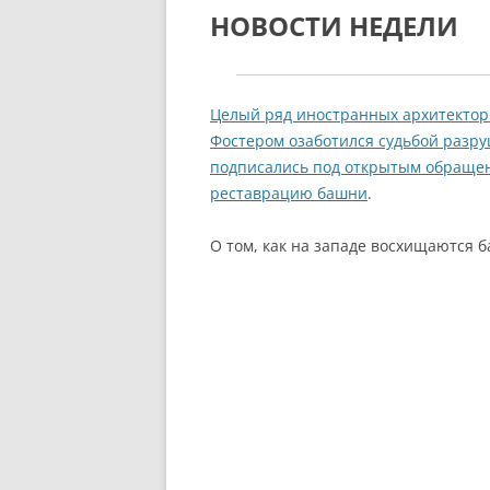
НОВОСТИ НЕДЕЛИ
Целый ряд иностранных архитектор
Фостером озаботился судьбой разр
подписались под открытым обращен
реставрацию башни
.
О том, как на западе восхищаются 