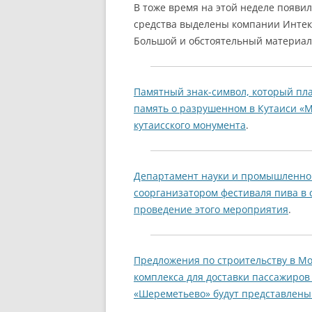
В тоже время на этой неделе появил
средства выделены компании Интеко
Большой и обстоятельный материал
Памятный знак-символ, который пла
память о разрушенном в Кутаиси «М
кутаисского монумента
.
Департамент науки и промышленной
соорганизатором фестиваля пива в с
проведение этого мероприятия
.
Предложения по строительству в Мо
комплекса для доставки пассажиров
«Шереметьево» будут представлены 