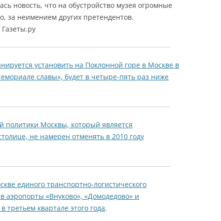
ась новость, что на обустройство музея огромные
, за неимением других претендентов.
 Газеты.ру
нируется установить на Поклонной горе в Москве в
емориале славы», будет в четыре-пять раз ниже
 политики Москвы, который является
толице, не намерен отменять в 2010 году
скве единого транспортно-логистического
 в аэропорты «Внуково», «Домодедово» и
в третьем квартале этого года
.