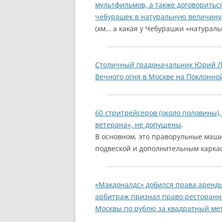
мультфильмов, а также договоритьс
чебурашек в натуральную величину
(хм… а какая у Чебурашки «натураль
Столичный градоначальник Юрий Л
Вечного огня в Москве на Поклонно
60 стритрейсеров (около половины)
ветерана», не допущены
.
В основном, это праворульные маш
подвеской и дополнительным каркас
«Макдоналдс» добился права аренд
арбитраж признал право ресторанн
Москвы по рублю за квадратный мет