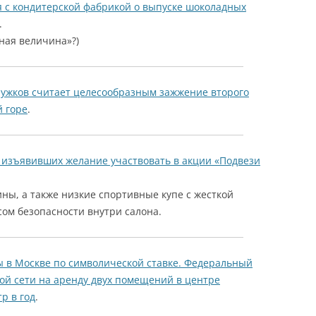
я с кондитерской фабрикой о выпуске шоколадных
.
ная величина»?)
ужков считает целесообразным зажжение второго
й горе
.
, изъявивших желание участвовать в акции «Подвези
ины, а также
низкие спортивные купе с жесткой
ом безопасности внутри салона.
ы в Москве по символической ставке. Федеральный
ой сети на аренду двух помещений в центре
р в год
.