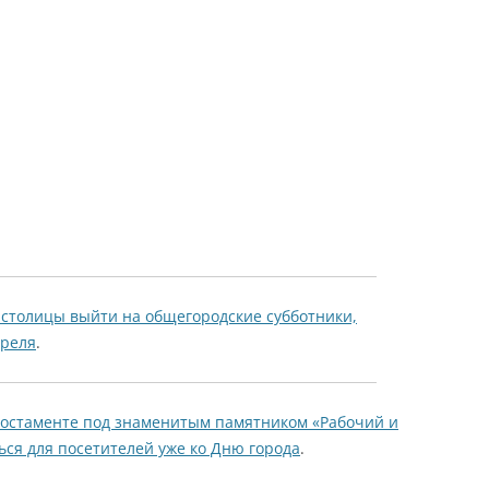
столицы выйти на общегородские субботники,
преля
.
остаменте под знаменитым памятником «Рабочий и
ься для посетителей уже ко Дню города
.