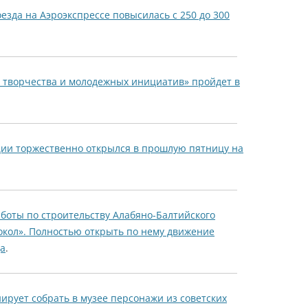
оезда на Аэроэкспрессе повысилась с 250 до 300
 творчества и молодежных инициатив» пройдет в
ции торжественно открылся в прошлую пятницу на
аботы по строительству Алабяно-Балтийского
окол». Полностью открыть по нему движение
да
.
рует собрать в музее персонажи из советских