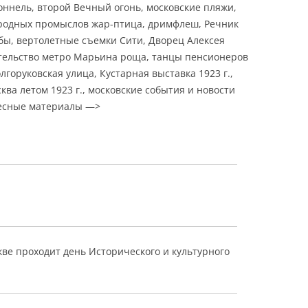
оннель, второй Вечный огонь, московские пляжи,
ародных промыслов жар-птица, дримфлеш, Речник
бы, вертолетные съемки Сити, Дворец Алексея
тельство метро Марьина роща, танцы пенсионеров
лгоруковская улица, Кустарная выставка 1923 г.,
ва летом 1923 г., московские события и новости
ресные материалы —>
скве проходит день Исторического и культурного