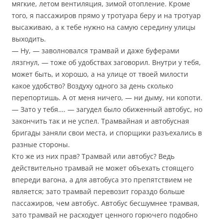
мягкие, летом вентиляция, зимой отопление. Кроме
того, я пассажиров прямо у тротуара беру и на тротуар
высаживаю, а к тебе нужно на самую середину улицы
выходить.
— Ну, — заволновался трамвай и даже буферами
лязгнул, — тоже об удобствах заговорил. Внутри у тебя,
может быть, и хорошо, а на улице от твоей милости
какое удобство? Воздуху одного за день сколько
перепортишь. А от меня ничего, — ни дыму, ни копоти.
— Зато у тебя…. — загудел было обиженный автобус, но
закончить так и не успел. Трамвайная и автобусная
бригады заняли свои места, и спорщики разъехались в
разные стороны.
Кто же из них прав? Трамвай или автобус? Ведь
действительно трамвай не может объехать стоящего
впереди вагона, а для автобуса это препятствием не
является; зато трамвай перевозит гораздо больше
пассажиров, чем автобус. Автобус бесшумнее трамвая,
зато трамвай не расходует ценного горючего подобно