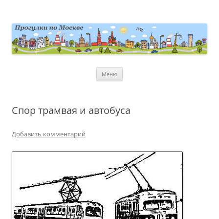
Перейти
к
содержимому
moscowwalks.ru
Блог о Москве
Меню
Спор трамвая и автобуса
Добавить комментарий