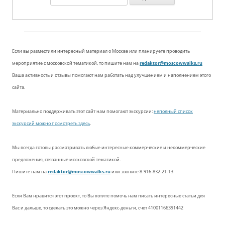
Если вы разместили интересный материал о Москве или планируете проводить
мероприятие с московской тематикой, то пишите нам на
redaktor@moscowwalks.ru
Ваша активность и отзывы помогают нам работать над улучшением и наполнением этого
сайта.
Материально поддерживать этот сайт нам помогают экскурсии:
неполный список
экскурсий можно посмотреть здесь
.
Мы всегда готовы рассматривать любые интересные коммерческие и некоммерческие
предложения, связанные московской тематикой.
Пишите нам на
redaktor@moscowwalks.ru
или звоните 8-916-832-21-13
Если Вам нравится этот проект, то Вы хотите помочь нам писать интересные статьи для
Вас и дальше, то сделать это можно через Яндекс-деньги, счет 41001166391442