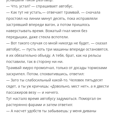
— Что, устал? — спрашивает автобус.
— Как тут не устать,— отвечает трамвай, — сначала
простоял на линии минут десять, пока исправляли
застрявший впереди вагон, а потом пришлось
наверстывать время. Вожатый гнал меня без
передышки, даже стекла вспотели.
— Вот такого случая со мной никогда не будет, — сказал
автобус, — пусть хоть три машины впереди остановятся,
я их обязательно объеду. А тебя, брат, как на рельсы
поставили, так в сторону ни-ни.
Трамвай хмуро промолчал, только от досады тормозами
заскрипел. Потом, спохватившись, ответил:
— Зато ты слабосильный какой-то. Человек пятьдесят
сядет, а ты уж кричишь: «Довольно, мест нет», а я двести
пассажиров везу — и ничего.
Тут настало время автобусу задуматься. Поморгал он
растерянно фарами и затем ответил:
— А насчет удобств ты забываешь: у меня диваны