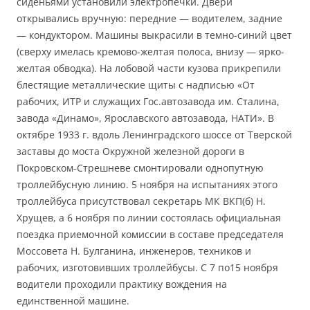
сиденьями установили электропечки. Двери
открывались вручную: передние — водителем, задние
— кондуктором. Машины выкрасили в темно-синий цвет
(сверху имелась кремово-желтая полоса, внизу — ярко-
желтая обводка). На лобовой части кузова прикрепили
блестящие металлические щиты с надписью «От
рабочих, ИТР и служащих Гос.автозавода им. Сталина,
завода «Динамо», Ярославского автозавода, НАТИ». В
октябре 1933 г. вдоль Ленинградского шоссе от Тверской
заставы до моста Окружной железной дороги в
Покровском-Стрешневе смонтировали однопутную
троллейбусную линию. 5 ноября на испытаниях этого
троллейбуса присутствовал секретарь МК ВКП(б) Н.
Хрущев, а 6 ноября по линии состоялась официальная
поездка приемочной комиссии в составе председателя
Моссовета Н. Булганина, инженеров, техников и
рабочих, изготовивших троллейбусы. С 7 по15 ноября
водители проходили практику вождения на
единственной машине.