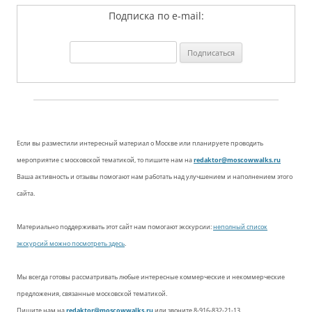
Подписка по e-mail:
Если вы разместили интересный материал о Москве или планируете проводить
мероприятие с московской тематикой, то пишите нам на
redaktor@moscowwalks.ru
Ваша активность и отзывы помогают нам работать над улучшением и наполнением этого
сайта.
Материально поддерживать этот сайт нам помогают экскурсии:
неполный список
экскурсий можно посмотреть здесь
.
Мы всегда готовы рассматривать любые интересные коммерческие и некоммерческие
предложения, связанные московской тематикой.
Пишите нам на
redaktor@moscowwalks.ru
или звоните 8-916-832-21-13