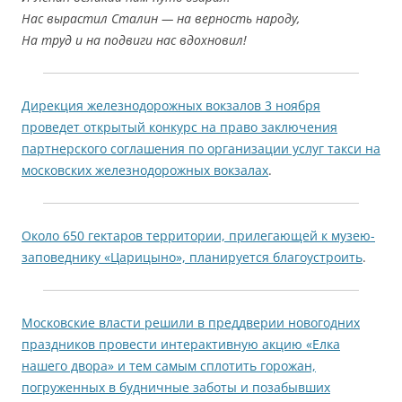
Нас вырастил Сталин — на верность народу,
На труд и на подвиги нас вдохновил!
Дирекция железнодорожных вокзалов 3 ноября
проведет открытый конкурс на право заключения
партнерского соглашения по организации услуг такси на
московских железнодорожных вокзалах
.
Около 650 гектаров территории, прилегающей к музею-
заповеднику «Царицыно», планируется благоустроить
.
Московские власти решили в преддверии новогодних
праздников провести интерактивную акцию «Елка
нашего двора» и тем самым сплотить горожан,
погруженных в будничные заботы и позабывших