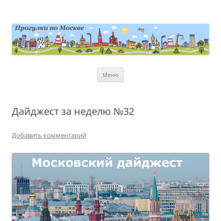
Перейти
к
содержимому
moscowwalks.ru
Блог о Москве
Меню
Дайджест за неделю №32
Добавить комментарий