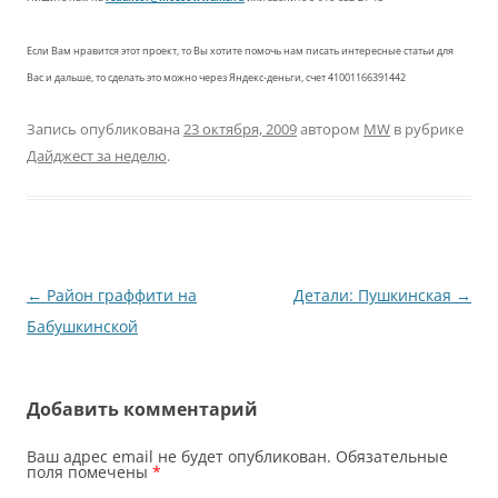
Если Вам нравится этот проект, то Вы хотите помочь нам писать интересные статьи для
Вас и дальше, то сделать это можно через Яндекс-деньги, счет 41001166391442
Запись опубликована
23 октября, 2009
автором
MW
в рубрике
Дайджест за неделю
.
Навигация
←
Район граффити на
Детали: Пушкинская
→
по
Бабушкинской
записям
Добавить комментарий
Ваш адрес email не будет опубликован.
Обязательные
поля помечены
*