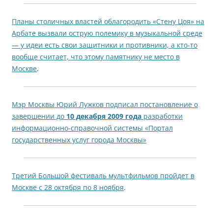
Планы столичных властей облагородить «Стену Цоя» на
Арбате вызвали острую полемику в музыкальной среде
— у идеи есть свои защитники и противники, а кто-то
вообще считает, что этому памятнику не место в
Москве
.
Мэр Москвы Юрий Лужков подписал постановление о
завершении до
10 декабря 2009 года
разработки
информационно-справочной системы «Портал
государственных услуг города Москвы»
Третий Большой фестиваль мультфильмов пройдет в
Москве с 28 октября по 8 ноября
.