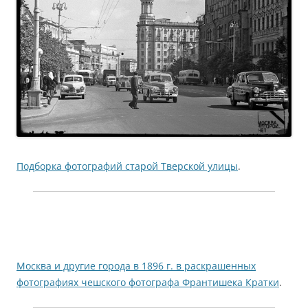
Подборка фотографий старой Тверской улицы
.
Москва и другие города в 1896 г. в раскрашенных
фотографиях чешского фотографа Франтишека Кратки
.