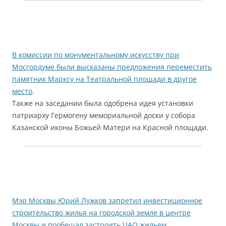
В комиссии по монументальному искусству при
Мосгордуме были высказаны предложения переместить
памятник Марксу на Театральной площади в другое
место
.
Также на заседании была одобрена идея установки
патриарху Гермогену мемориальной доски у собора
Казанской иконы Божьей Матери на Красной площади.
Мэр Москвы Юрий Лужков запретил инвестиционное
строительство жилья на городской земле в центре
Москвы и пообещал застроить ЦАО жильем