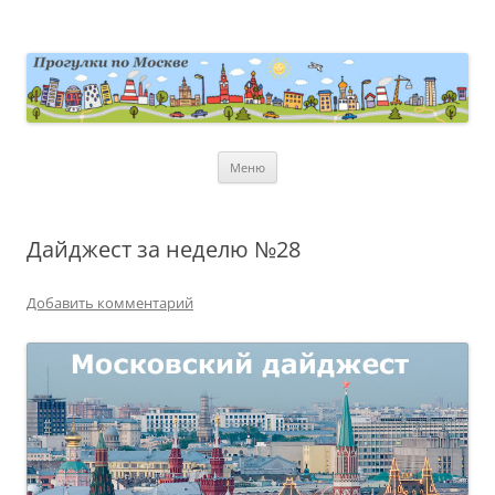
Перейти
к
содержимому
moscowwalks.ru
Блог о Москве
Меню
Дайджест за неделю №28
Добавить комментарий