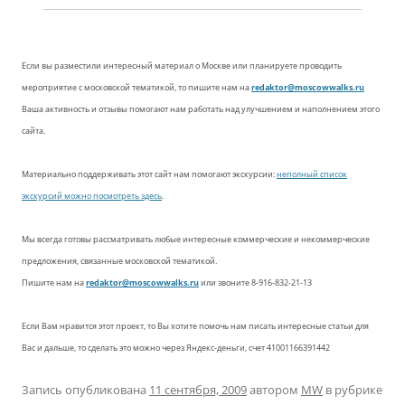
Если вы разместили интересный материал о Москве или планируете проводить
мероприятие с московской тематикой, то пишите нам на
redaktor@moscowwalks.ru
Ваша активность и отзывы помогают нам работать над улучшением и наполнением этого
сайта.
Материально поддерживать этот сайт нам помогают экскурсии:
неполный список
экскурсий можно посмотреть здесь
.
Мы всегда готовы рассматривать любые интересные коммерческие и некоммерческие
предложения, связанные московской тематикой.
Пишите нам на
redaktor@moscowwalks.ru
или звоните 8-916-832-21-13
Если Вам нравится этот проект, то Вы хотите помочь нам писать интересные статьи для
Вас и дальше, то сделать это можно через Яндекс-деньги, счет 41001166391442
Запись опубликована
11 сентября, 2009
автором
MW
в рубрике