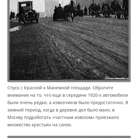
Спуск с Красной к Манежной площади. Обратите
внимание на то, что еще в середине 1920-х автомобили
были очень редки, а извозчиков было предостаточно. В
зимний период, когда в деревне дел было мало, в
Москву подработать «частным извозом» приезжало
множество крестьян на санях.