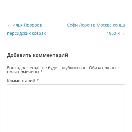
Навигация
←
Илья Пророк в
Софи Лорен в Москве конца
по
персидских коврах
1960-х
→
записям
Добавить комментарий
Ваш адрес email не будет опубликован.
Обязательные
поля помечены
*
Комментарий
*