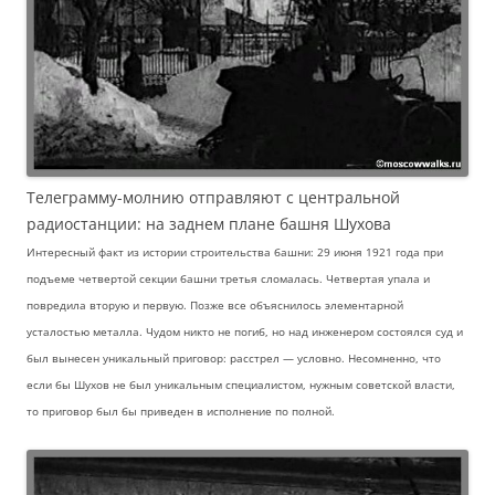
Телеграмму-молнию отправляют с центральной
радиостанции: на заднем плане башня Шухова
Интересный факт из истории строительства башни:
29 июня 1921 года при
подъеме четвертой секции башни третья сломалась. Четвертая упала и
повредила вторую и первую. Позже все объяснилось элементарной
усталостью металла. Чудом никто не погиб, но над инженером состоялся суд и
был вынесен уникальный приговор: расстрел — условно. Несомненно, что
если бы Шухов не был уникальным специалистом, нужным советской власти,
то приговор был бы приведен в исполнение по полной.