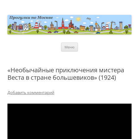
Перейти
к
содержимому
moscowwalks.ru
Блог о Москве
Меню
«Необычайные приключения мистера
Веста в стране большевиков» (1924)
Добавить комментарий