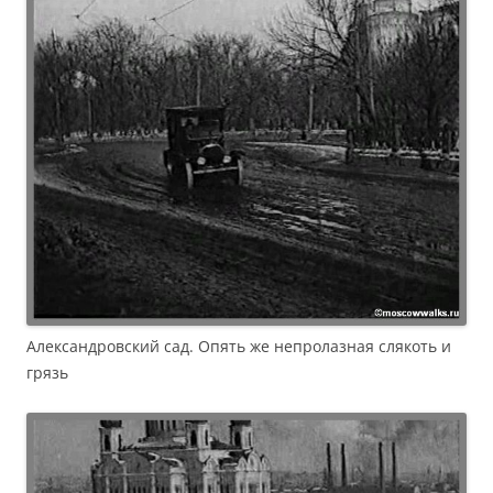
Александровский сад. Опять же непролазная слякоть и
грязь