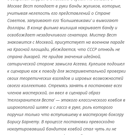
Москве Вест попадает в руки банды жуликов, которые,
учитывая нелепость его представлений о Стране
Советов, запугивают его ‘большевиками’ и вымогают
доллары. В конце фильма милиция накрывает банду и
освобождает незадачливого сенатора. Мистер Вест
знакомится с Москвой, присутствует на военном параде
на Красной площади, убеждается, что СССР отнюдь не
страна дикарей. Не придав значения идейной,
сатирической стороне замысла Асеева, Кулешов подошел
к сценарию как к поводу для экспериментальной проверки
своих теоретических взглядов и игровых возможностей
своего коллектива. Стремясь занять в постановке всех
членов мастерской, он ввел в сценарий образ
‘телохранителя Веста’ — этакого классического ковбоя в
широкополой шляпе и с лассо в руке, роль которого
поручил только что вступившему в мастерскую боксеру
Борису Барнету. В процессе постановки превосходно
нокаутировавший бандитов ковбой стал чуть ли не