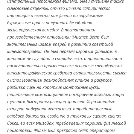
центральным персонажем фильма. Были смещены также
смысловые акценты, отчего исчезла сатирическая
интонация и вместо памфлета на зарубежные
буржуазные нравы получилась безобидная
эксцентрическая комедия. В постановочно-
производственном отношении ‘Мистер Вест’ был
значительным шагом вперед в развитии советской
кинематографии. Он был первым игровым фильмом, в
котором не случайно и спорадически, а принципиально и
последовательно применены все основные специфически
кинематографические средства выразительности: съемка
с использованием разнообразных планов и ракурсов,
разбивка сцен на короткие монтажные куски,
тщательное композиционное построение каждого кадра
с учетом быстроты реакции зрителя. Игра молодых
актеров подкупала четкостью, отработанностью
каждого движения, особенно в трюковых сценах, сценах
бокса, во всех эпизодах, требовавших хорошей физической
подготовки. Фильм был прекрасно снят оператором