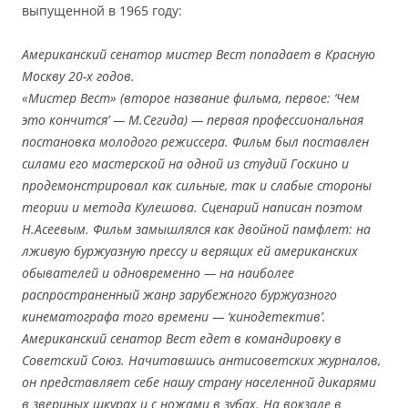
выпущенной в 1965 году:
Американский сенатор мистер Вест попадает в Красную
Москву 20-х годов.
«Мистер Вест» (второе название фильма, первое: ‘Чем
это кончится’ — М.Сегида) — первая профессиональная
постановка молодого режиссера. Фильм был поставлен
силами его мастерской на одной из студий Госкино и
продемонстрировал как сильные, так и слабые стороны
теории и метода Кулешова. Сценарий написан поэтом
Н.Асеевым. Фильм замышлялся как двойной памфлет: на
лживую буржуазную прессу и верящих ей американских
обывателей и одновременно — на наиболее
распространенный жанр зарубежного буржуазного
кинематографа того времени — ‘кинодетектив’.
Американский сенатор Вест едет в командировку в
Советский Союз. Начитавшись антисоветских журналов,
он представляет себе нашу страну населенной дикарями
в звериных шкурах и с ножами в зубах. На вокзале в