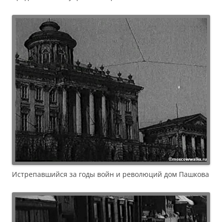
Истрепавшийся за годы войн и революций дом Пашкова