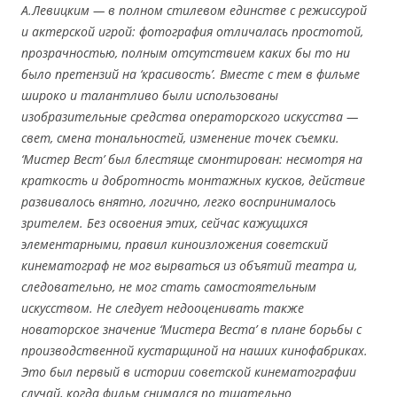
А.Левицким — в полном стилевом единстве с режиссурой
и актерской игрой: фотография отличалась простотой,
прозрачностью, полным отсутствием каких бы то ни
было претензий на ‘красивость’. Вместе с тем в фильме
широко и талантливо были использованы
изобразительные средства операторского искусства —
свет, смена тональностей, изменение точек съемки.
‘Мистер Вест’ был блестяще смонтирован: несмотря на
краткость и добротность монтажных кусков, действие
развивалось внятно, логично, легко воспринималось
зрителем. Без освоения этих, сейчас кажущихся
элементарными, правил киноизложения советский
кинематограф не мог вырваться из объятий театра и,
следовательно, не мог стать самостоятельным
искусством. Не следует недооценивать также
новаторское значение ‘Мистера Веста’ в плане борьбы с
производственной кустарщиной на наших кинофабриках.
Это был первый в истории советской кинематографии
случай, когда фильм снимался по тщательно