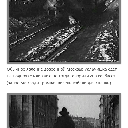
Обычное явление довоенной Москвы: мальчишка едет
на подножке или как еще тогда говорили «на колбасе»
(зачастую сзади трамвая висели кабели для сцепки)