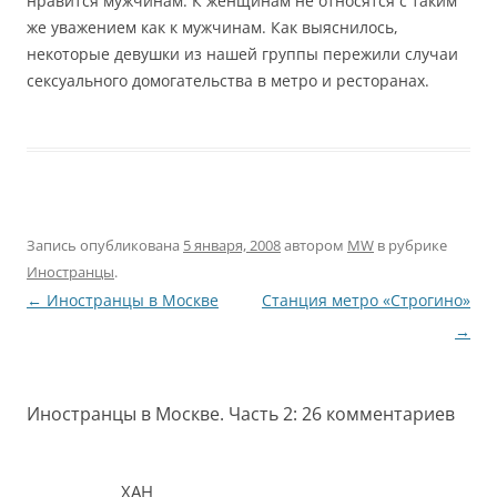
нравится мужчинам. К женщинам не относятся с таким
же уважением как к мужчинам. Как выяснилось,
некоторые девушки из нашей группы пережили случаи
сексуального домогательства в метро и ресторанах.
Запись опубликована
5 января, 2008
автором
MW
в рубрике
Иностранцы
.
Навигация
←
Иностранцы в Москве
Станция метро «Строгино»
по
→
записям
Иностранцы в Москве. Часть 2
: 26 комментариев
ХАН