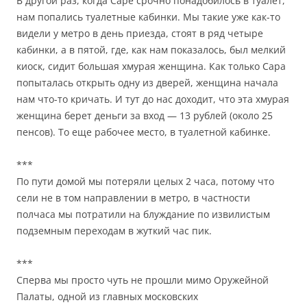
В другой раз, когда Саре срочно понадобилось в туалет,
нам попались туалетные кабинки. Мы такие уже как-то
видели у метро в день приезда, стоят в ряд четыре
кабинки, а в пятой, где, как нам показалось, был мелкий
киоск, сидит большая хмурая женщина. Как только Сара
попыталась открыть одну из дверей, женщина начала
нам что-то кричать. И тут до нас доходит, что эта хмурая
женщина берет деньги за вход — 13 рублей (около 25
пенсов). То еще рабочее место, в туалетной кабинке.
***
По пути домой мы потеряли целых 2 часа, потому что
сели не в том направлении в метро, в частности
полчаса мы потратили на блуждание по извилистым
подземным переходам в жуткий час пик.
***
Сперва мы просто чуть не прошли мимо Оружейной
Палаты, одной из главных московских