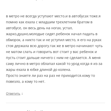
в метро не всегда уступают место.и в автобусах тоже.я
помню как ехала с младшим трехлетним братом в
автобусе, он весь день на ногах, устал,
жарко,душно,молодые сидят.ребенок начал падать в
обморок, а никто так и не уступил место, я его на руках
стоя держала всю дорогу.так же в метро начинают чуть
не матом слать и говорить вот стоит у вас ребенок и
пусть стоит дальше ничего с ним не сделается. А меня
саму лично в метро облапал какой то урод когда я из-за
жары ехала в юбке длиной до колена.
Просто знаете ли раз на раз не приходится.кому то
повезло, а кому то нет.
↓
Ответить