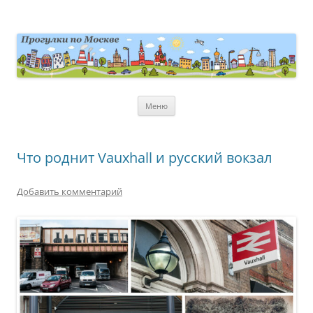
Перейти
к
содержимому
moscowwalks.ru
Блог о Москве
Меню
Что роднит Vauxhall и русский вокзал
Добавить комментарий