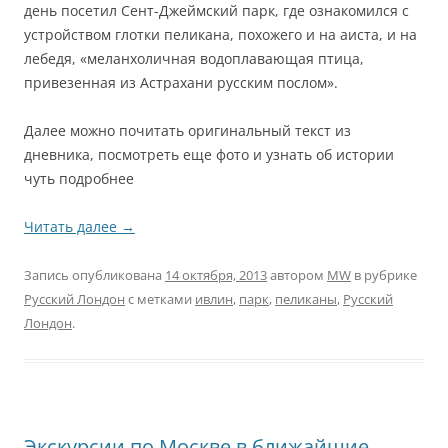
день посетил Сент-Джеймский парк, где ознакомился с
устройством глотки пеликана, похожего и на аиста, и на
лебедя, «меланхоличная водоплавающая птица,
привезенная из Астрахани русским послом».
Далее можно почитать оригинальный текст из
дневника, посмотреть еще фото и узнать об истории
чуть подробнее
Читать далее
→
Запись опубликована
14 октября, 2013
автором
MW
в рубрике
Русский Лондон
с метками
ивлин
,
парк
,
пеликаны
,
Русский
Лондон
.
Экскурсии по Москве в ближайшие