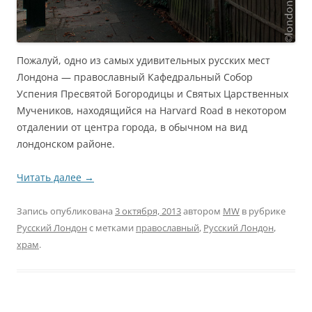
Пожалуй, одно из самых удивительных русских мест
Лондона — православный Кафедральный Собор
Успения Пресвятой Богородицы и Святых Царственных
Мучеников, находящийся на Harvard Road в некотором
отдалении от центра города, в обычном на вид
лондонском районе.
Читать далее
→
Запись опубликована
3 октября, 2013
автором
MW
в рубрике
Русский Лондон
с метками
православный
,
Русский Лондон
,
храм
.