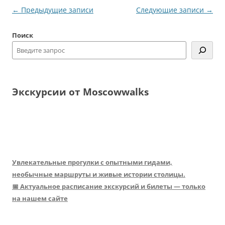
Навигация
←
Предыдущие записи
Следующие записи
→
по
Поиск
записям
Экскурсии от Moscowwalks
Увлекательные прогулки с опытными гидами,
необычные маршруты и живые истории столицы.
📅 Актуальное расписание экскурсий и билеты — только
на нашем сайте