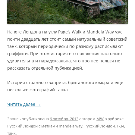
На юге Лондона на углу Page’s Walk и Mandela Way уже
почти двадцать лет стоит самый натуральный советский
танк, который периодически по-разному расписывают
граффити. При этом история его появления настолько
удивительна и парадоксальна, что про нее нельзя не
рассказать отдельной публикацией.
История странного запрета, британского юмора и еще
несколько фотографий танка
Читать далее
→
Запись опубликована
6 октября, 2013
автором
MW
в рубрике
Русский Лондон
с метками
mandela way
,
Русский Лондон
,
Т-34
,
танк
.