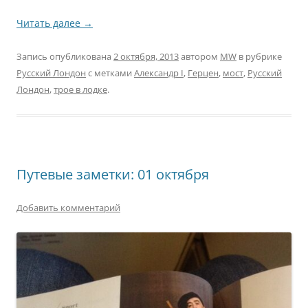
Читать далее
→
Запись опубликована
2 октября, 2013
автором
MW
в рубрике
Русский Лондон
с метками
Александр I
,
Герцен
,
мост
,
Русский
Лондон
,
трое в лодке
.
Путевые заметки: 01 октября
Добавить комментарий