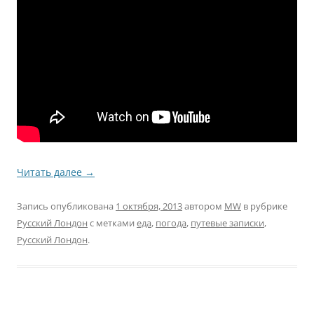
Читать далее
→
Запись опубликована
1 октября, 2013
автором
MW
в рубрике
Русский Лондон
с метками
еда
,
погода
,
путевые записки
,
Русский Лондон
.