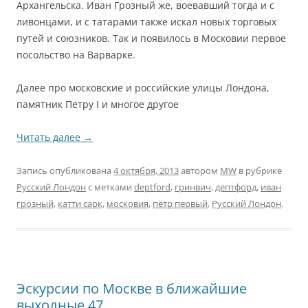
Архангельска. Иван Грозный же, воевавший тогда и с
ливонцами, и с татарами также искал новых торговых
путей и союзников. Так и появилось в Московии первое
посольство на Варварке.
Далее про московские и российские улицы Лондона,
памятник Петру I и многое другое
Читать далее
→
Запись опубликована
4 октября, 2013
автором
MW
в рубрике
Русский Лондон
с метками
deptford
,
гринвич
,
дептфорд
,
иван
грозный
,
катти сарк
,
московия
,
пётр первый
,
Русский Лондон
.
Эскурсии по Москве в ближайшие
выходные 47