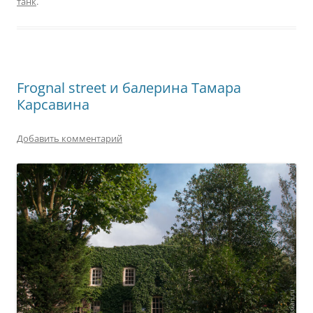
танк
.
Frognal street и балерина Тамара
Карсавина
Добавить комментарий