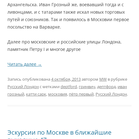
Архангельска. Иван Грозный же, воевавший тогда и с
ливонцами, и с татарами также искал новых торговых
путей и союзников. Так и появилось в Московии первое
посольство на Варварке.
Далее про московские и российские улицы Лондона,
памятник Петру I и многое другое
Читать далее
→
Запись опубликована
4 октября, 2013
автором
MW
в рубрике
Русский Лондон
с метками
deptford
,
гринвич
,
дептфорд
,
иван
грозный
,
катти сарк
,
московия
,
пётр первый
,
Русский Лондон
.
Эскурсии по Москве в ближайшие