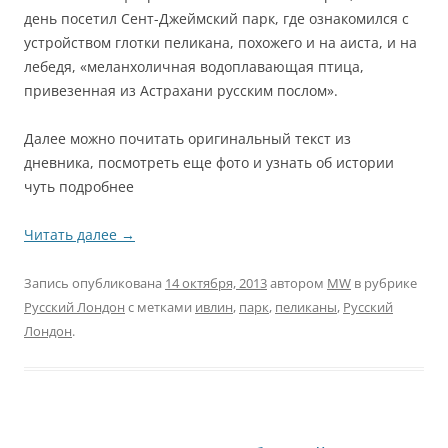
день посетил Сент-Джеймский парк, где ознакомился с
устройством глотки пеликана, похожего и на аиста, и на
лебедя, «меланхоличная водоплавающая птица,
привезенная из Астрахани русским послом».
Далее можно почитать оригинальный текст из
дневника, посмотреть еще фото и узнать об истории
чуть подробнее
Читать далее
→
Запись опубликована
14 октября, 2013
автором
MW
в рубрике
Русский Лондон
с метками
ивлин
,
парк
,
пеликаны
,
Русский
Лондон
.