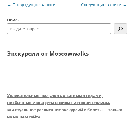
Навигация
←
Предыдущие записи
Следующие записи
→
по
Поиск
записям
Экскурсии от Moscowwalks
Увлекательные прогулки с опытными гидами,
необычные маршруты и живые истории столицы.
📅 Актуальное расписание экскурсий и билеты — только
на нашем сайте