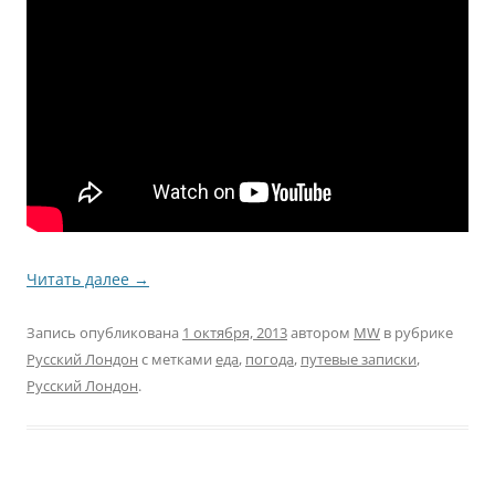
Читать далее
→
Запись опубликована
1 октября, 2013
автором
MW
в рубрике
Русский Лондон
с метками
еда
,
погода
,
путевые записки
,
Русский Лондон
.