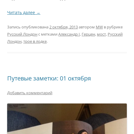
Читать далее
→
Запись опубликована
2 октября, 2013
автором
MW
в рубрике
Русский Лондон
с метками
Александр I
,
Герцен
,
мост
,
Русский
Лондон
,
трое в лодке
.
Путевые заметки: 01 октября
Добавить комментарий