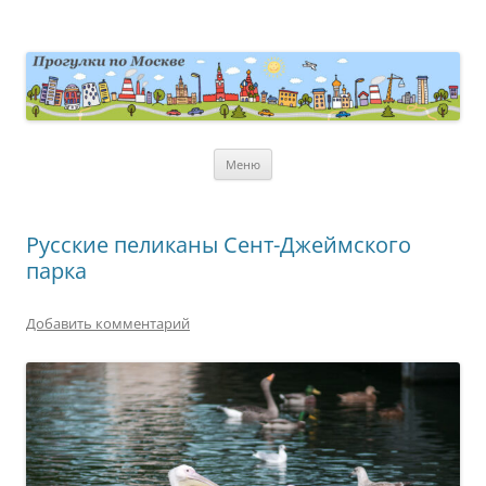
Перейти
к
содержимому
moscowwalks.ru
Блог о Москве
Меню
Русские пеликаны Сент-Джеймского
парка
Добавить комментарий