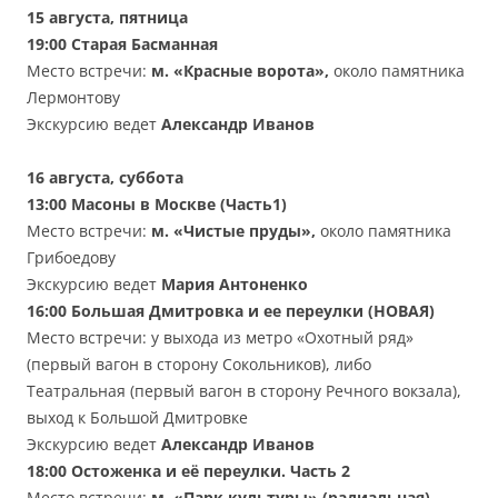
15 августа, пятница
19:00
Старая Басманная
Место встречи:
м. «Красные ворота»,
около памятника
Лермонтову
Экскурсию ведет
А
лексан
др Иванов
16 августа, суббота
13:00
Масоны в Москве (Часть1)
Место встречи:
м. «Чистые пруды»,
около памятника
Грибоедову
Экскурсию ведет
Мария Антоненко
16:00
Большая Дмитровка и ее переулки (НОВАЯ)
Место встречи: у выхода из метро «Охотный ряд»
(первый вагон в сторону Сокольников), либо
Театральная (первый вагон в сторону Речного вокзала),
выход к Большой Дмитровке
Экскурсию ведет
Александр Иванов
18:00
Остоженка и её переулки. Часть 2
Место встречи:
м.
«
Парк культуры
»
(радиальная),