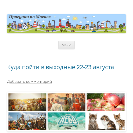
Перейти
к
содержимому
moscowwalks.ru
Блог о Москве
Меню
Куда пойти в выходные 22-23 августа
Добавить комментарий