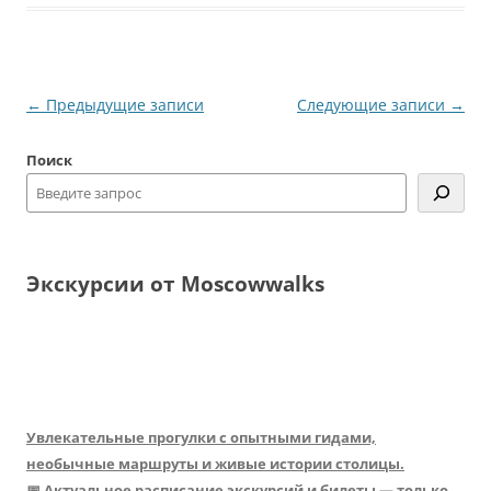
Навигация
←
Предыдущие записи
Следующие записи
→
по
Поиск
записям
Экскурсии от Moscowwalks
Увлекательные прогулки с опытными гидами,
необычные маршруты и живые истории столицы.
📅 Актуальное расписание экскурсий и билеты — только