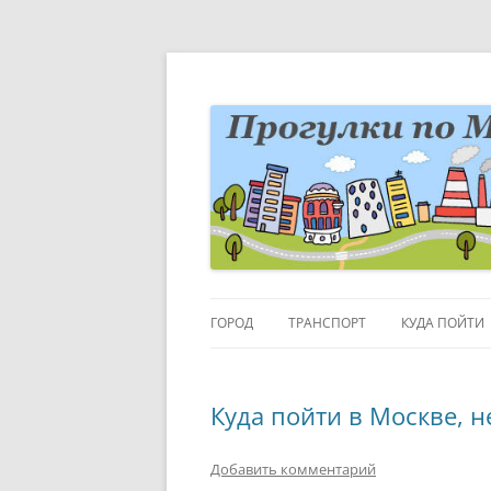
Перейти
к
содержимому
Блог о Москве
moscowwalks.ru
ГОРОД
ТРАНСПОРТ
КУДА ПОЙТИ
РАЙОНЫ-КВАРТАЛЫ
ДЕТИ
Куда пойти в Москве, 
ГОРОДСКИЕ ДЕТАЛИ
МУЗЕИ
ВЫСТАВКИ
Добавить комментарий