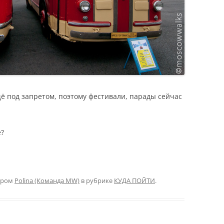
 под запретом, поэтому фестивали, парады сейчас
е?
ором
Polina (Команда MW)
в рубрике
КУДА ПОЙТИ
.