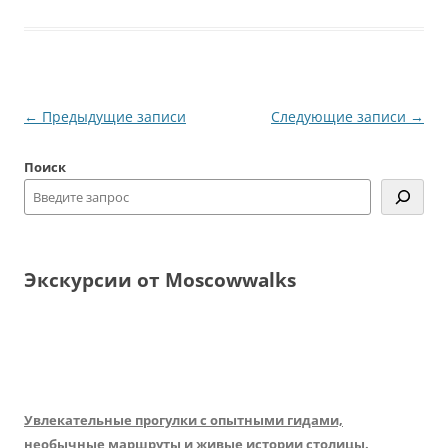
Навигация
←
Предыдущие записи
Следующие записи
→
по
Поиск
записям
Экскурсии от Moscowwalks
Увлекательные прогулки с опытными гидами,
необычные маршруты и живые истории столицы.