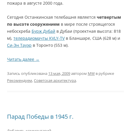
пожара в августе 2000 года.
Сегодня Останкинская телебашня является
четвертым
по высоте сооружением
в мире после строящегося
небоскреба
Бурж Дубай
в Дубаи (проектная высота: 818
м),
телерадиомачты KVLY-TV
в Бланшаре, США (628 м) и
Си-Эн Тауэр
в Торонто (553 м).
Читать далее
→
Запись опубликована
13 мая, 2009
автором
MW
в рубрике
Рекомендуем
,
Советская архитектура
.
Парад Победы в 1945 г.
Добавить комментарий