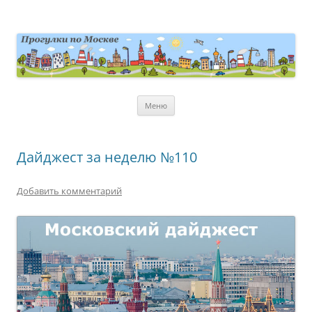
Перейти
к
содержимому
moscowwalks.ru
Блог о Москве
Меню
Дайджест за неделю №110
Добавить комментарий