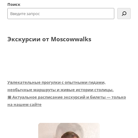
Поиск
записям
Экскурсии от Moscowwalks
Увлекательные прогулки с опытными гидами,
необычные маршруты и живые истории столицы.
📅 Актуальное расписание экскурсий и билеты — только
на нашем сайте