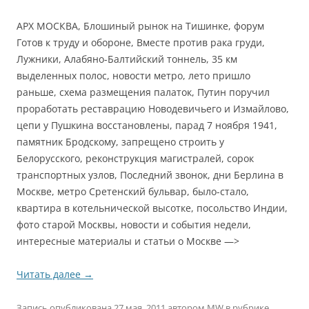
АРХ МОСКВА, Блошиный рынок на Тишинке, форум
Готов к труду и обороне, Вместе против рака груди,
Лужники, Алабяно-Балтийский тоннель, 35 км
выделенных полос, новости метро, лето пришло
раньше, схема размещения палаток, Путин поручил
проработать реставрацию Новодевичьего и Измайлово,
цепи у Пушкина восстановлены, парад 7 ноября 1941,
памятник Бродскому, запрещено строить у
Белорусского, реконструкция магистралей, сорок
транспортных узлов, Последний звонок, дни Берлина в
Москве, метро Сретенский бульвар, было-стало,
квартира в котельнической высотке, посольство Индии,
фото старой Москвы, новости и события недели,
интересные материалы и статьи о Москве —>
Читать далее
→
Запись опубликована
27 мая, 2011
автором
MW
в рубрике