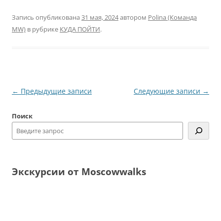
Запись опубликована
31 мая, 2024
автором
Polina (Команда
MW)
в рубрике
КУДА ПОЙТИ
.
Навигация
←
Предыдущие записи
Следующие записи
→
по
Поиск
записям
Экскурсии от Moscowwalks