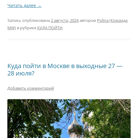
Читать далее
→
Запись опубликована
2 августа, 2024
автором
Polina (Команда
MW)
в рубрике
КУДА ПОЙТИ
.
Куда пойти в Москве в выходные 27 —
28 июля?
Добавить комментарий