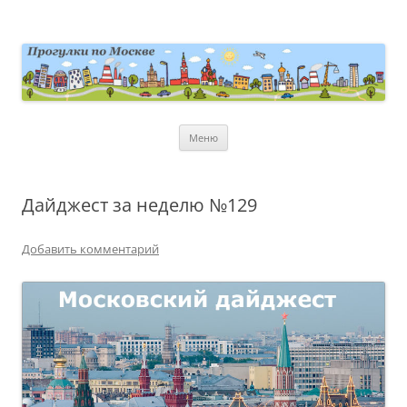
Перейти
к
содержимому
moscowwalks.ru
Блог о Москве
Меню
Дайджест за неделю №129
Добавить комментарий