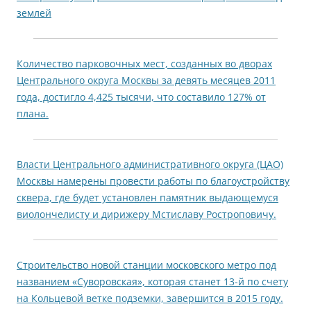
землей
Количество парковочных мест, созданных во дворах
Центрального округа Москвы за девять месяцев 2011
года, достигло 4,425 тысячи, что составило 127% от
плана.
Власти Центрального административного округа (ЦАО)
Москвы намерены провести работы по благоустройству
сквера, где будет установлен памятник выдающемуся
виолончелисту и дирижеру Мстиславу Ростроповичу.
Строительство новой станции московского метро под
названием «Суворовская», которая станет 13-й по счету
на Кольцевой ветке подземки, завершится в 2015 году.