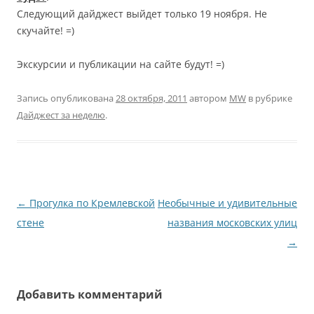
Следующий дайджест выйдет только 19 ноября. Не
скучайте! =)
Экскурсии и публикации на сайте будут! =)
Запись опубликована
28 октября, 2011
автором
MW
в рубрике
Дайджест за неделю
.
Навигация
←
Прогулка по Кремлевской
Необычные и удивительные
по
стене
названия московских улиц
записям
→
Добавить комментарий