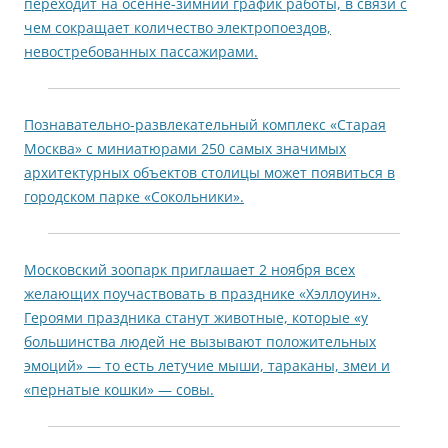
переходит на осенне-зимний график работы, в связи с
чем сокращает количество электропоездов,
невостребованных пассажирами.
Познавательно-развлекательный комплекс «Старая
Москва» с миниатюрами 250 самых значимых
архитектурных объектов столицы может появиться в
городском парке «Сокольники».
Московский зоопарк приглашает 2 ноября всех
желающих поучаствовать в празднике «Хэллоуин».
Героями праздника станут животные, которые «у
большинства людей не вызывают положительных
эмоций» — то есть летучие мыши, тараканы, змеи и
«пернатые кошки» — совы.