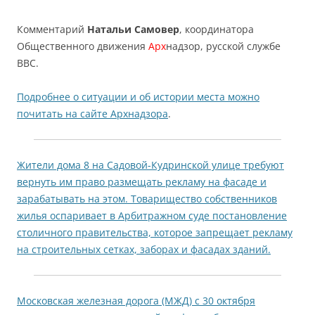
Комментарий
Натальи Самовер
, координатора
Общественного движения
Арх
надзор, русской службе
ВВС.
Подробнее о ситуации и об истории места можно
почитать на сайте Архнадзора
.
Жители дома 8 на Садовой-Кудринской улице требуют
вернуть им право размещать рекламу на фасаде и
зарабатывать на этом. Товарищество собственников
жилья оспаривает в Арбитражном суде постановление
столичного правительства, которое запрещает рекламу
на строительных сетках, заборах и фасадах зданий.
Московская железная дорога (МЖД) с 30 октября