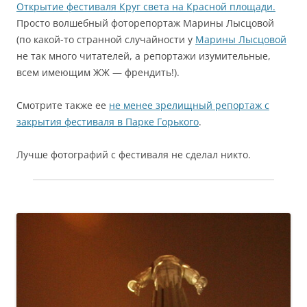
Открытие фестиваля Круг света на Красной площади.
Просто волшебный фоторепортаж Марины Лысцовой
(по какой-то странной случайности у
Марины Лысцовой
не так много читателей, а репортажи изумительные,
всем имеющим ЖЖ — френдить!).
Смотрите также ее
не менее зрелищный репортаж с
закрытия фестиваля в Парке Горького
.
Лучше фотографий с фестиваля не сделал никто.