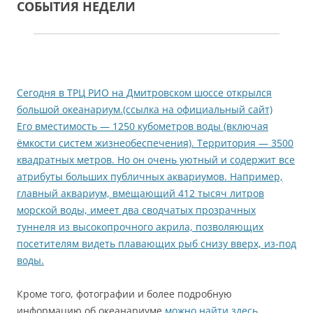
СОБЫТИЯ НЕДЕЛИ
Сегодня в ТРЦ РИО на Дмитровском шоссе открылся
большой океанариум.(ссылка на официальный сайт)
Его вместимость — 1250 кубометров воды (включая
ёмкости систем жизнеобеспечения). Территория — 3500
квадратных метров. Но он очень уютный и содержит все
атрибуты больших публичных аквариумов. Например,
главный аквариум, вмещающий 412 тысяч литров
морской воды, имеет два сводчатых прозрачных
туннеля из высокопрочного акрила, позволяющих
посетителям видеть плавающих рыб снизу вверх, из-под
воды.
Кроме того, фотографии и более подробную
информацию об океанариуме
можно найти здесь
.